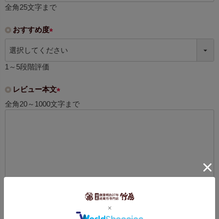
必
全角25文字まで
須
)
おすすめ度
(
必
須
1～5段階評価
)
レビュー本文
(
全角20～1000文字まで
必
須
)