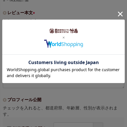
)
レビュー本文
(
全角20～1000文字まで
必
須
)
プロフィール公開
チェックを入れると、都道府県、年齢層、性別が表示されま
す。