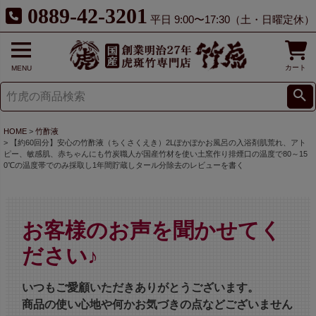
0889-42-3201
平日 9:00〜17:30（土・日曜定休）
カート
MENU
HOME
竹酢液
【約60回分】安心の竹酢液（ちくさくえき）2Lぽかぽかお風呂の入浴剤肌荒れ、アト
ピー、敏感肌、赤ちゃんにも竹炭職人が国産竹材を使い土窯作り排煙口の温度で80～15
0℃の温度帯でのみ採取し1年間貯蔵しタール分除去のレビューを書く
お客様のお声を聞かせてく
ださい♪
いつもご愛顧いただきありがとうございます。
商品の使い心地や何かお気づきの点などございません