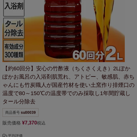
【約60回分】
安心の竹酢液（ちくさくえき）2L
ぽか
ぽかお風呂の入浴剤
肌荒れ、アトピー、敏感肌、赤ち
ゃんにも
竹炭職人が国産竹材を使い
土窯作り排煙口の
温度で
80～150℃の温度帯でのみ採取し
1年間貯蔵し
タール分除去
商品番号
su00039
販売価格
¥
7,370
税込