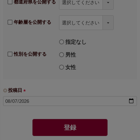
都道府県を公開する
年齢層を公開する
指定なし
性別を公開する
男性
女性
投稿日
(
必
須
)
登録