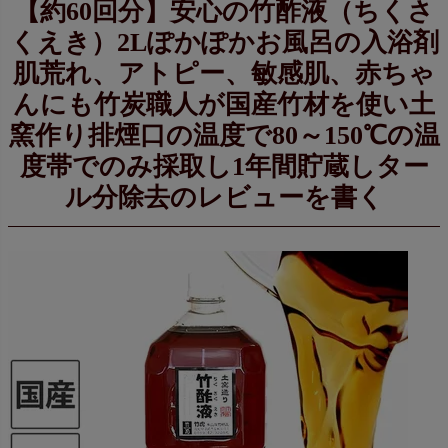
【約60回分】安心の竹酢液（ちくさ
くえき）2Lぽかぽかお風呂の入浴剤
肌荒れ、アトピー、敏感肌、赤ちゃ
んにも竹炭職人が国産竹材を使い土
窯作り排煙口の温度で80～150℃の温
度帯でのみ採取し1年間貯蔵しター
ル分除去のレビューを書く