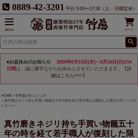
0889-42-3201
平日 9:00〜17:30（土・日曜定休）
カート
MENU
■お盆休みのお知らせ
2026年8月13日(木)～8月16日(日)の4
日間
は、誠に勝手ながらお休みとさせていただきます。【
詳
細はこちら>>>
】
HOME
竹手提げかごバッグ
真竹磨きネジリ持ち手買い物籠五十年の時を経て若手職人が復刻した限定の竹バッグの
レビュー
真竹磨きネジリ持ち手買い物籠五十
年の時を経て若手職人が復刻した限