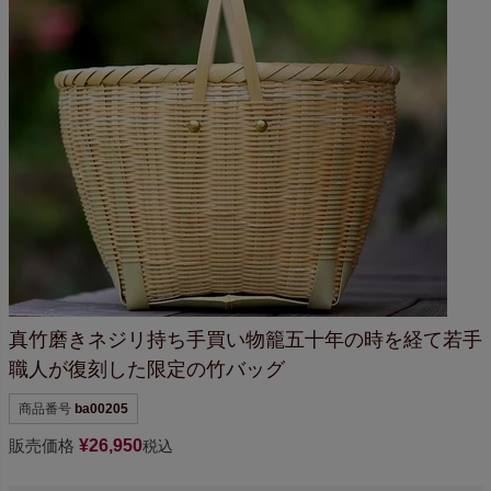
真竹磨きネジリ持ち手買い物籠
五十年の時を経て
若手
職人が復刻した限定の竹バッグ
商品番号
ba00205
販売価格
¥
26,950
税込