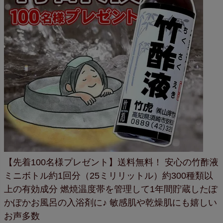
【先着100名様プレゼント】送料無料！
安心の竹酢液
ミニボトル
約1回分（25ミリリットル）
約300種類以
上の有効成分
燃焼温度帯を管理して1年間貯蔵した
ぽ
かぽかお風呂の入浴剤に♪
敏感肌や乾燥肌にも嬉しい
お声多数