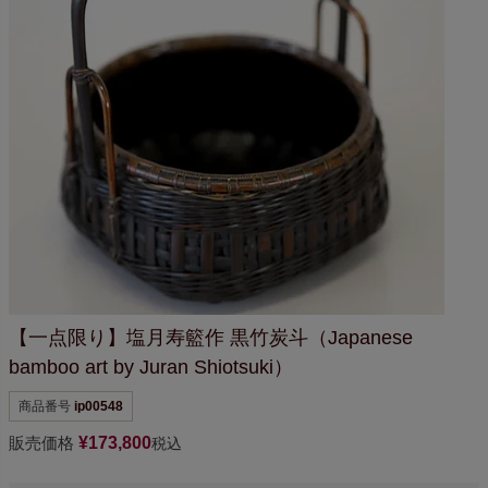
【一点限り】
塩月寿籃作 黒竹炭斗
（Japanese
bamboo art by Juran Shiotsuki）
商品番号
ip00548
販売価格
¥
173,800
税込