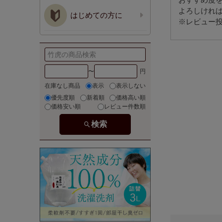
よろしけれ
はじめての方に
※レビュー投
〜
在庫なし商品
表示
表示しない
優先度順
新着順
価格高い順
価格安い順
レビュー件数順
検索