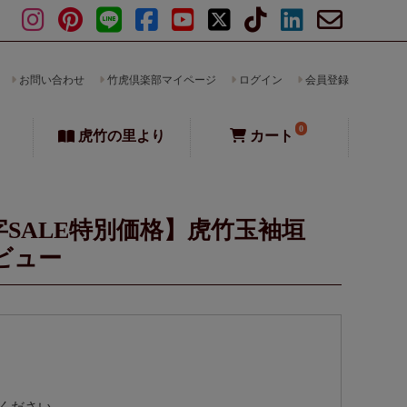
お問い合わせ
竹虎倶楽部マイページ
ログイン
会員登録
0
虎竹の里より
カート
字SALE特別価格】虎竹玉袖垣
レビュー
ください。