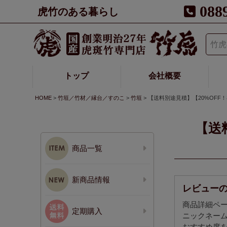
088
虎竹のある暮らし
トップ
会社概要
HOME
竹垣／竹材／縁台／すのこ
竹垣
【送料別途見積】【20%OFF！
【送
商品一覧
新商品情報
レビュー
商品詳細ペ
定期購入
ニックネー
おすすめ度