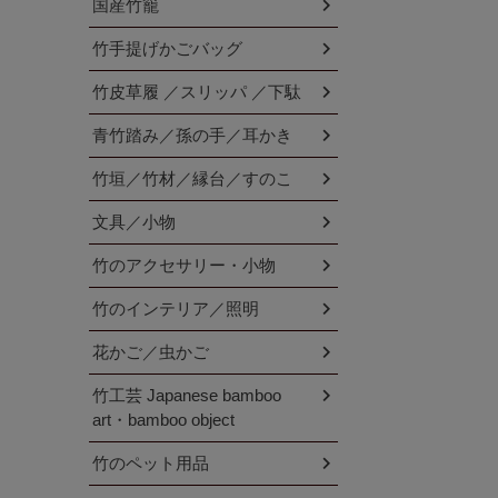
国産竹籠
竹手提げかごバッグ
竹皮草履 ／スリッパ ／下駄
青竹踏み／孫の手／耳かき
竹垣／竹材／縁台／すのこ
文具／小物
竹のアクセサリー・小物
竹のインテリア／照明
花かご／虫かご
竹工芸 Japanese bamboo
art・bamboo object
竹のペット用品