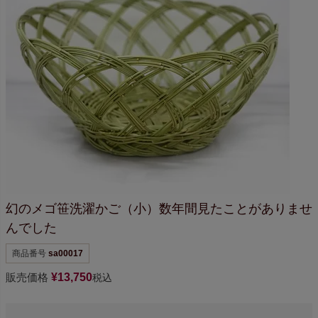
幻のメゴ笹洗濯かご（小）
数年間見たことが
ありませ
んでした
商品番号
sa00017
販売価格
¥
13,750
税込