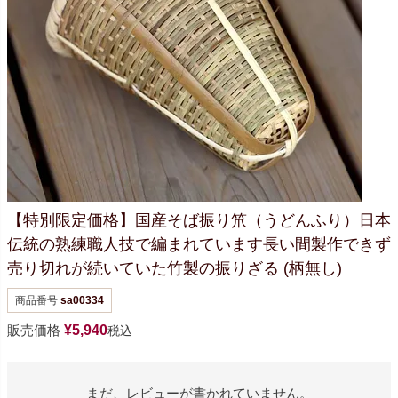
【特別限定価格】
国産そば振り笊（うどんふり）
日本
伝統の熟練職人技で編まれています
長い間製作できず
売り切れが続いていた
竹製の振りざる (柄無し)
商品番号
sa00334
販売価格
¥
5,940
税込
まだ、レビューが書かれていません。