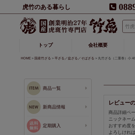
088
虎竹のある暮らし
トップ
会社概要
HOME
国産竹ざる
平ざる／盆ざる／そばざる
丸竹ざる（二重巻）小 4
商品一覧
レビュー
新商品情報
商品詳細ペ
ニックネー
定期購入
おすすめ度
よろしけれ