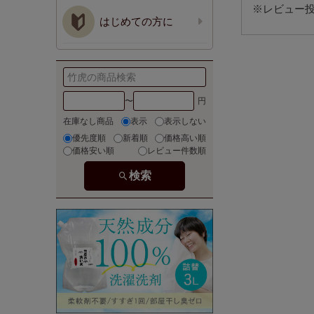
※レビュー投
はじめての方に
〜
在庫なし商品
表示
表示しない
優先度順
新着順
価格高い順
価格安い順
レビュー件数順
検索