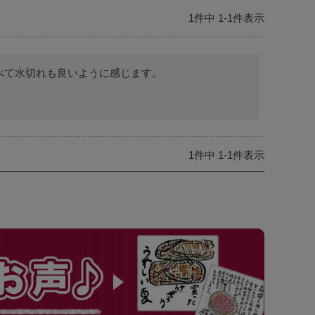
1
件中
1
-
1
件表示
べて水切れも良いように感じます。
1
件中
1
-
1
件表示