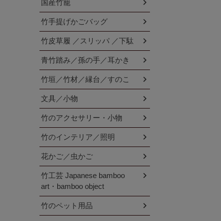
国産竹籠
竹手提げかごバッグ
竹皮草履 ／スリッパ ／下駄
青竹踏み／孫の手／耳かき
竹垣／竹材／縁台／すのこ
文具／小物
竹のアクセサリー・小物
竹のインテリア／照明
花かご／虫かご
竹工芸 Japanese bamboo
art・bamboo object
竹のペット用品