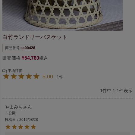
白竹ランドリーバスケット
商品番号
sa00428
販売価格
¥
54,780
税込
5.00
1
1
件中
1
-
1
件表示
やまみち
非公開
投稿日
2016/08/28