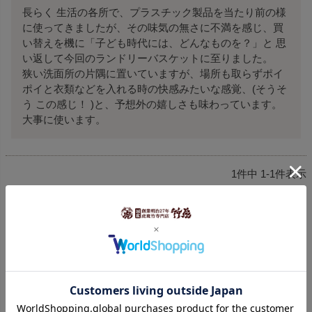
長らく 生活の各所で、プラスチック製品を当たり前の様
に使ってきましたが、その味気の無さに不満を感じ、買
い替えを機に「子ども時代には、どんなものを？」と 思
い返して今回のランドリーバスケットに至りました。

狭い洗面所の片隅に置いていますが、場所も取らずポイ
ポイと衣類などを入れる時の快感みたいな感覚、(そうそ
う この感じ！ )と、予想外の嬉しさも味わっています。
大事に使います。
1
件中
1
-
1
件表示
手書きで届いたお便りを見る
手書きの声をもっと見る >>>