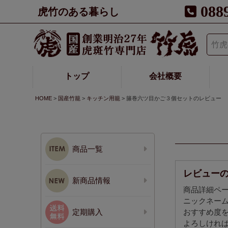
088
虎竹のある暮らし
トップ
会社概要
HOME
国産竹籠
キッチン用籠
籐巻六ツ目かご３個セットのレビュー
商品一覧
レビュー
新商品情報
商品詳細ペ
ニックネー
定期購入
おすすめ度
よろしけれ