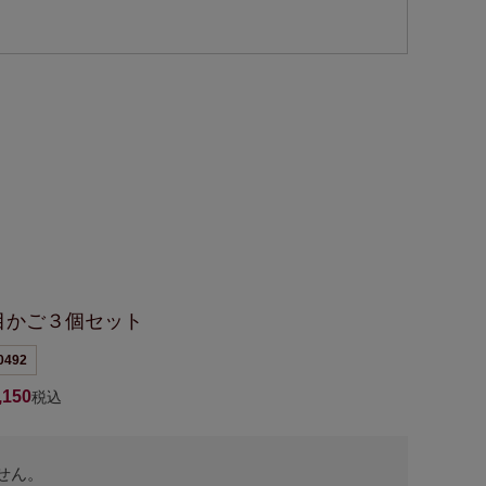
目かご３個セット
0492
,150
税込
せん。