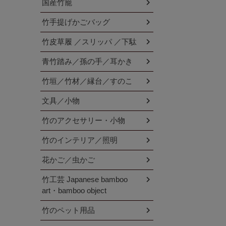
国産竹籠
竹手提げかごバッグ
竹皮草履 ／スリッパ ／下駄
青竹踏み／孫の手／耳かき
竹垣／竹材／縁台／すのこ
文具／小物
竹のアクセサリー・小物
竹のインテリア／照明
花かご／虫かご
竹工芸 Japanese bamboo
art・bamboo object
竹のペット用品