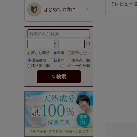
※レビュー投
はじめての方に
〜
在庫なし商品
表示
表示しない
優先度順
新着順
価格高い順
価格安い順
レビュー件数順
検索