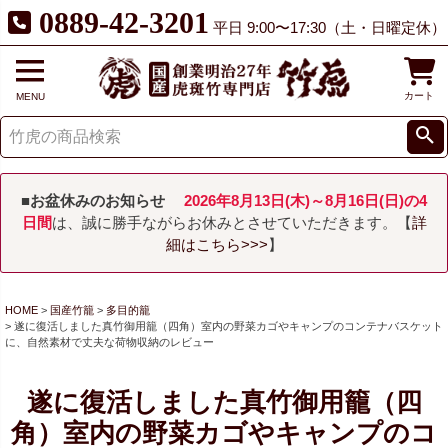
0889-42-3201
平日 9:00〜17:30（土・日曜定休）
カート
MENU
■お盆休みのお知らせ
2026年8月13日(木)～8月16日(日)の4
日間
は、誠に勝手ながらお休みとさせていただきます。【
詳
細はこちら>>>
】
HOME
国産竹籠
多目的籠
遂に復活しました真竹御用籠（四角）室内の野菜カゴやキャンプのコンテナバスケット
に、自然素材で丈夫な荷物収納のレビュー
遂に復活しました真竹御用籠（四
角）室内の野菜カゴやキャンプのコ