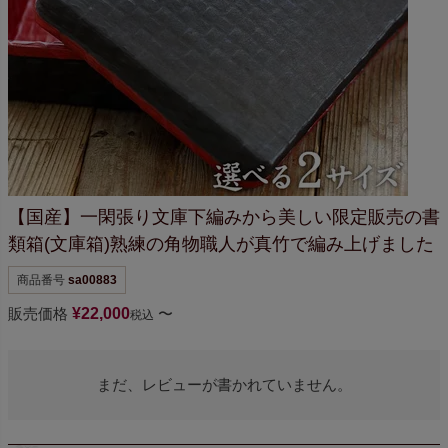
【国産】一閑張り文庫
下編みから美しい
限定販売の書
類箱(文庫箱)
熟練の角物職人が真竹で編み上げました
商品番号
sa00883
販売価格
¥
22,000
〜
税込
まだ、レビューが書かれていません。