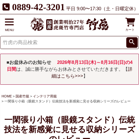
0889-42-3201
平日 9:00〜17:30（土・日曜定休）
カート
MENU
■お盆休みのお知らせ
2026年8月13日(木)～8月16日(日)の4
日間
は、誠に勝手ながらお休みとさせていただきます。【
詳
細はこちら>>>
】
HOME
国産竹籠
インテリア用籠
一閑張り小箱（眼鏡スタンド）伝統技法を新感覚に見せる収納シリーズのレビュー
一閑張り小箱（眼鏡スタンド）伝統
技法を新感覚に見せる収納シリーズ