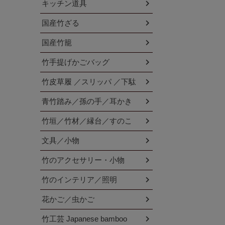
キッチン道具
国産竹ざる
国産竹籠
竹手提げかごバッグ
竹皮草履 ／スリッパ ／下駄
青竹踏み／孫の手／耳かき
竹垣／竹材／縁台／すのこ
文具／小物
竹のアクセサリー・小物
竹のインテリア／照明
花かご／虫かご
竹工芸 Japanese bamboo