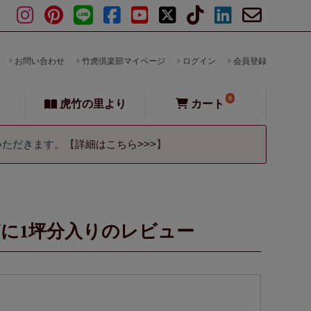
お問い合わせ
竹虎倶楽部マイページ
ログイン
会員登録
0
虎竹の里より
カート
いただきます。【
詳細はこちら>>>
】
箱に1坪分入りのレビュー