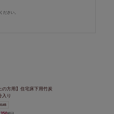
ください。
上の方用】
住宅床下用竹炭
分入り
0145
,350
税込