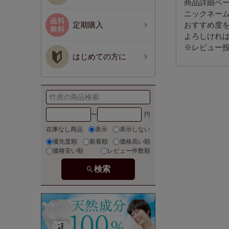
商品詳細ペ
ニックネー
定期購入
おすすめ度
よろしけれ
※レビュー投
はじめての方に
〜
在庫なし商品
表示
表示しない
優先度順
新着順
価格高い順
価格安い順
レビュー件数順
検索