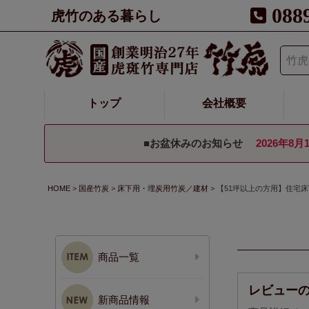
088
虎竹のある暮らし
トップ
会社概要
■お盆休みのお知らせ
2026年8月
HOME
国産竹炭
床下用・埋炭用竹炭／建材
【51坪以上の方用】住宅
商品一覧
レビュー
新商品情報