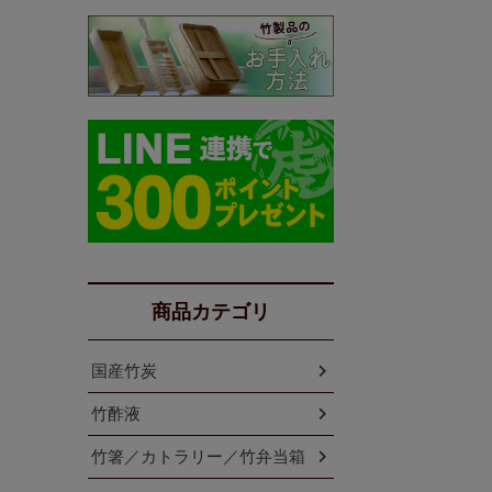
商品カテゴリ
国産竹炭
竹酢液
竹箸／カトラリー／竹弁当箱