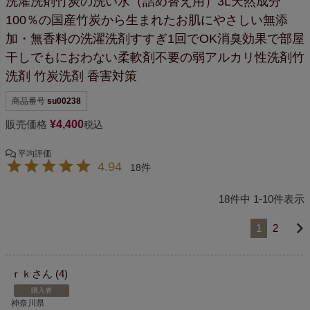
洗濯洗剤竹炭の洗い水（詰め替え用）3L
天然成分
100％の国産竹炭から生まれた
お肌にやさしい無添
加・無香料の洗濯洗剤
すすぎ1回でOK
消臭効果で部屋
干しでもにおわない
柔軟剤不要の弱アルカリ性洗剤
竹
洗剤 竹炭洗剤 香害対策
商品番号
su00238
販売価格
¥
4,400
税込
4.94
18
18
件中
1
-
10
件表示
1
2
ｒｋ
4
購入者
神奈川県