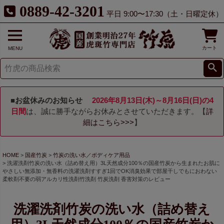
0889-42-3201
平日 9:00〜17:30（土・日曜定休）
カート
MENU
■お盆休みのお知らせ
2026年8月13日(木)～8月16日(日)の4
日間
は、誠に勝手ながらお休みとさせていただきます。【
詳
細はこちら>>>
】
HOME
国産竹炭
竹炭の洗い水／ボディケア用品
洗濯洗剤竹炭の洗い水（詰め替え用）3L天然成分100％の国産竹炭から生まれたお肌に
やさしい無添加・無香料の洗濯洗剤すすぎ1回でOK消臭効果で部屋干しでもにおわない
柔軟剤不要の弱アルカリ性洗剤竹洗剤 竹炭洗剤 香害対策のレビュー
洗濯洗剤竹炭の洗い水（詰め替え