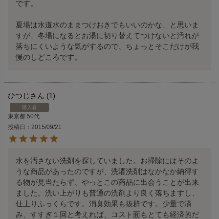
です。

夏場は水道水のままつけおきでもいいのかな、と思いま
すが、冬場になるとお湯に切り替えてつけないと汚れが
落ちにくいような気がするので、ちょっとそこだけが我
慢のしどころです。
ひつじ
1
購入者
東京都
50代
投稿日
2015/09/21
水を汚さない洗剤を探していました。お掃除にはそのよ
うな商品があったのですが、洗濯洗剤はなかなか納得す
る物が見当たらず、やっとこの商品に出会うことが出来
ました。洗い上がりも普通の洗剤より良く落ちますし、
仕上りふっくらです。消臭効果も抜群です。少量で済
み、すすぎ１回と考えれば、コスト面もとても経済的だ