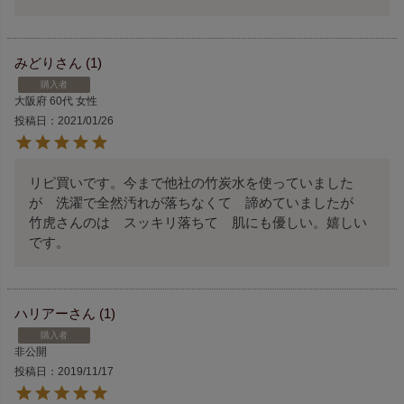
みどり
1
購入者
大阪府
60代
女性
投稿日
2021/01/26
リピ買いです。今まで他社の竹炭水を使っていました
が　洗濯で全然汚れが落ちなくて　諦めていましたが　
竹虎さんのは　スッキリ落ちて　肌にも優しい。嬉しい
です。
ハリアー
1
購入者
非公開
投稿日
2019/11/17