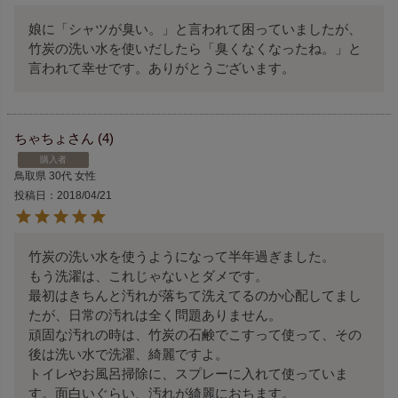
娘に「シャツが臭い。」と言われて困っていましたが、
竹炭の洗い水を使いだしたら「臭くなくなったね。」と
言われて幸せです。ありがとうございます。
ちゃちょ
4
購入者
鳥取県
30代
女性
投稿日
2018/04/21
竹炭の洗い水を使うようになって半年過ぎました。

もう洗濯は、これじゃないとダメです。

最初はきちんと汚れが落ちて洗えてるのか心配してまし
たが、日常の汚れは全く問題ありません。

頑固な汚れの時は、竹炭の石鹸でこすって使って、その
後は洗い水で洗濯、綺麗ですよ。

トイレやお風呂掃除に、スプレーに入れて使っていま
す。面白いぐらい、汚れが綺麗におちます。
