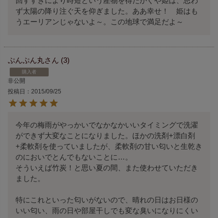
回すすぎにより時短という産物を得たかぐや姫は、思わ
ず太陽の降り注ぐ天を仰ぎました。ああ幸せ！　姫はも
うエーリアンじゃないよ～。この地球で満足だよ～
ぷんぷん丸
3
購入者
非公開
投稿日
2015/09/25
今年の梅雨がやっかいでなかなかいいタイミングで洗濯
ができず大変なことになりました。ほかの洗剤+漂白剤
+柔軟剤を使っていましたが、柔軟剤の甘い匂いと生乾き
のにおいでとんでもないことに…。

そういえば竹炭！と思い夏の間、また使わせていただき
ました。

特にこれといった匂いがないので、晴れの日はお日様の
いい匂い、雨の日や部屋干しでも変な臭いになりにくい