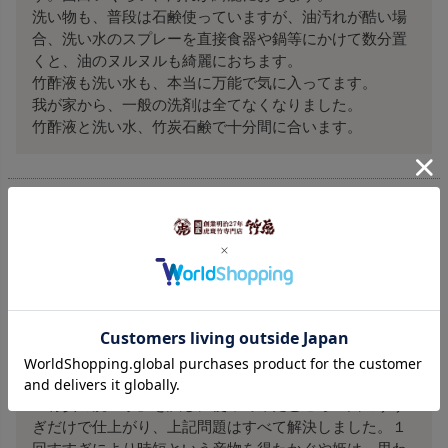
洗い物も、普段は石鹸使っていますが、油汚れが酷い場
合、洗い水のスプレーを直接食器や鍋等にかけて数分置
くと、油のヌルヌルも綺麗におちます。

竹酢液も洗い水も、本当に万能で気に入ってます。

我が家から、一般の洗剤は全てなくなりました。

竹酢液と洗い水、竹炭石鹸で十分間に合います。
かぐやひめ
3
購入者
群馬県
女性
投稿日
2015/10/01
２人暮らしで毎日最少でも１４枚は必ず洗濯がありま
す。粉石鹸と夫の消臭剤代金のほかに、すすぎ２回は電
気、水道代もかなりかかります。

「竹炭の洗い水」を試しに使ってみたところ１回のすす
ぎだけで仕上がり、上記問題はすべて解決しました。１