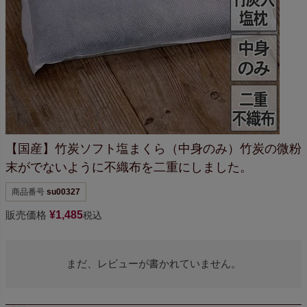
【国産】竹炭ソフト塩まくら（中身のみ）
竹炭の微粉
末がでないように
不織布を二重にしました。
商品番号
su00327
販売価格
¥
1,485
税込
まだ、レビューが書かれていません。