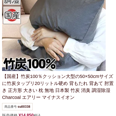
【国産】竹炭100％クッション
大型の50×50cmサイズ
に
竹炭タップリ20リットル
硬め 背もたれ 背あて 肘置
き 正方形
大きい 枕 無地 日本製 竹炭 消臭 調湿
除湿
Charcoal エアリー マイナスイオン
商品番号
su00338
販売価格
¥
14,850
税込