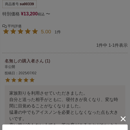
商品番号
su00339
特別価格
¥
13,200
〜
税込
5.00
1
1
件中
1
-
1
件表示
名無しの購入者
1
非公開
投稿日
2025/07/02
家族割りを利用させていただきました。

自分と送った相手がともに、寝付きが良くなり、変な時
間に目覚めることがなくなりました。

猛暑の中でもアイスノンを必要としなくなった点も大き
いです。

高い枕が合わない人でも、首や肩がこることがないよう