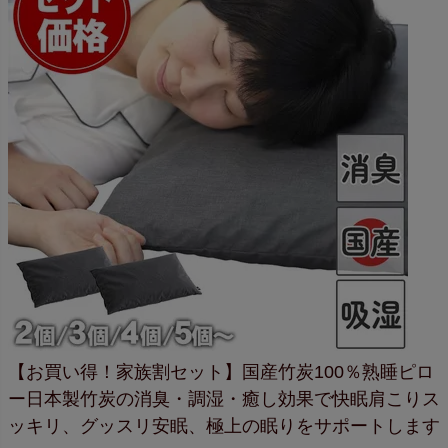
【お買い得！家族割セット】
国産竹炭100％熟睡ピロ
ー
日本製竹炭の消臭・調湿・癒し効果で快眠
肩こりス
ッキリ、グッスリ安眠、
極上の眠りをサポートします