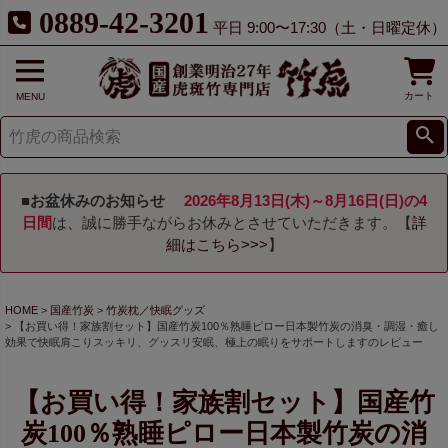
0889-42-3201
平日 9:00〜17:30（土・日曜定休）
カート
MENU
■お盆休みのお知らせ
2026年8月13日(木)～8月16日(日)の4
日間
は、誠に勝手ながらお休みとさせていただきます。【
詳
細はこちら>>>
】
HOME
国産竹炭
竹炭枕／快眠グッズ
【お買い得！家族割セット】国産竹炭100％熟睡ピロー日本製竹炭の消臭・調湿・癒し
効果で快眠肩こりスッキリ、グッスリ安眠、極上の眠りをサポートしますのレビュー
【お買い得！家族割セット】国産竹
炭100％熟睡ピロー日本製竹炭の消