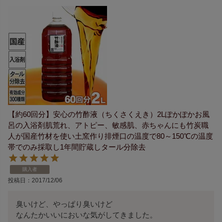
【約60回分】安心の竹酢液（ちくさくえき）2Lぽかぽかお風
呂の入浴剤肌荒れ、アトピー、敏感肌、赤ちゃんにも竹炭職
人が国産竹材を使い土窯作り排煙口の温度で80～150℃の温度
帯でのみ採取し1年間貯蔵しタール分除去
購入者
投稿日
2017/12/06
臭いけど、やっぱり臭いけど

なんたかいいにおいな気がしてきました。
