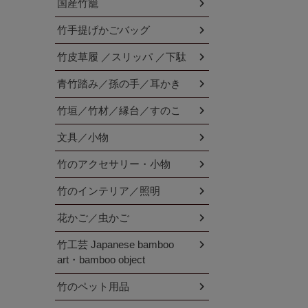
国産竹籠
竹手提げかごバッグ
竹皮草履 ／スリッパ ／下駄
青竹踏み／孫の手／耳かき
竹垣／竹材／縁台／すのこ
文具／小物
竹のアクセサリー・小物
竹のインテリア／照明
花かご／虫かご
竹工芸 Japanese bamboo
art・bamboo object
竹のペット用品