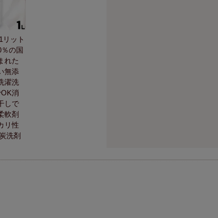
1リット
0％の国
まれた
い無添
洗濯洗
OK消
干しで
柔軟剤
カリ性
竹炭洗剤