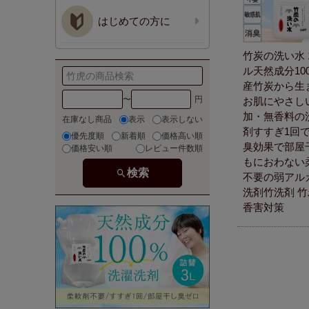
はじめての方に
竹炭の洗い水 
ル天然成分10
産竹炭から生
〜
お肌にやさし
加・無香料の
在庫なし商品
表示
表示しない
剤すすぎ1回で
優先度順
新着順
価格高い順
臭効果で部屋
価格安い順
レビュー件数順
もにおわない
検索
不要の弱アル
洗剤竹洗剤 
香害対策