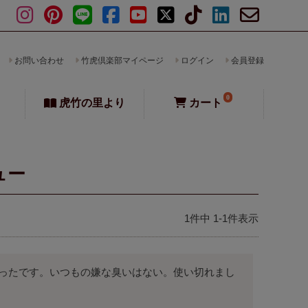
お問い合わせ
竹虎倶楽部マイページ
ログイン
会員登録
0
虎竹の里より
カート
ュー
1
件中
1
-
1
件表示
ったです。いつもの嫌な臭いはない。使い切れまし