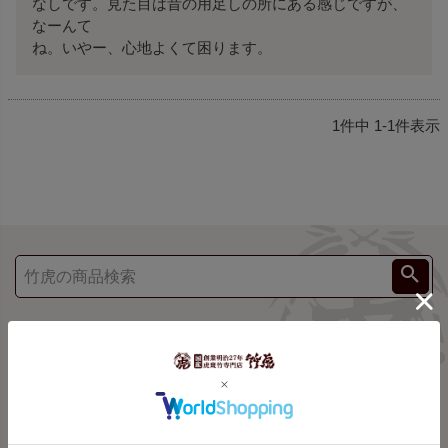
なしです。見た目は昔の用足しの所にある感じですが、
なーんて

ね。いやー、心地よくて困ります。
1
件中
1
-
1
件表示
ご利用案内
shopping guide
お支払方法
配送について