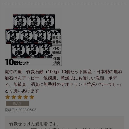
虎竹の里 竹炭石鹸（100g）10個セット国産・日本製の無添
加石けんアトピー、敏感肌、乾燥肌にも優しい洗顔、ボデ
ィ、加齢臭、消臭に無香料のデオドランド竹炭パワーでしっ
とり洗いあげます
購入者
投稿日
2023/06/03
竹炭せっけん愛用者です。
