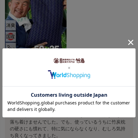
【国産】快眠の竹炭まくら最高級竹炭粒がタップリ3kg入り
購入者
投稿日
2018/01/11
竹炭枕を使い始めて約半年ですが、とてもいいです。

もともと硬めの枕が好みでしたので、竹炭の硬さも大丈
夫だろうと思って購入してみたのですが、自分が想像し
ていたより硬く、竹炭の音が気になって最初はなかなか
落ち着けませんでした。でも、使っているうちに竹炭枕
の硬さにも慣れて、特に気にならなくなり、むしろ気持
ち良くなってきました。
