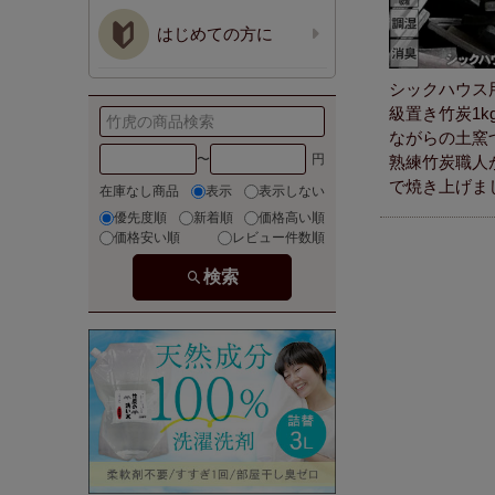
はじめての方に
シックハウス
級置き竹炭1k
ながらの土窯
〜
熟練竹炭職人
で焼き上げま
在庫なし商品
表示
表示しない
優先度順
新着順
価格高い順
価格安い順
レビュー件数順
検索