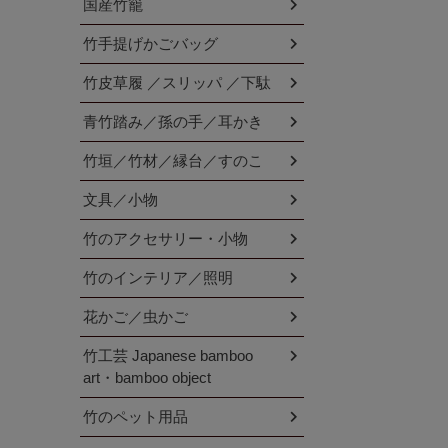
国産竹籠
竹手提げかごバッグ
竹皮草履 ／スリッパ ／下駄
青竹踏み／孫の手／耳かき
竹垣／竹材／縁台／すのこ
文具／小物
竹のアクセサリー・小物
竹のインテリア／照明
花かご／虫かご
竹工芸 Japanese bamboo
art・bamboo object
竹のペット用品