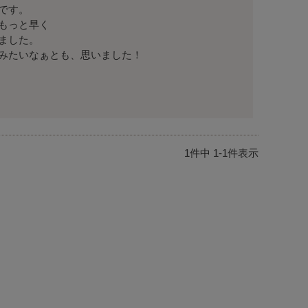
す。

もっと早く

した。

みたいなぁとも、思いました！
1
件中
1
-
1
件表示