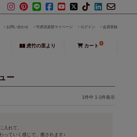
お問い合わせ
竹虎倶楽部マイページ
ログイン
会員登録
0
虎竹の里より
カート
ュー
1
件中
1
-
1
件表示
に入れて、

わっていく感じで、癒されます♪
