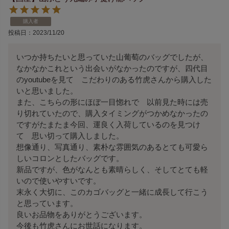
購入者
投稿日
2023/11/20
いつか持ちたいと思っていた山葡萄のバッグでしたが、
なかなかこれという出会いがなかったのですが、四代目
のyoutubeを見て　こだわりのある竹虎さんから購入した
いと思いました。

また、こちらの形にほぼ一目惚れで　以前見た時には売
り切れていたので、購入タイミングがつかめなかったの
ですがたまたま今回、運良く入荷しているのを見つけ
て　思い切って購入しました。

想像通り、写真通り、素朴な雰囲気のあるとても可愛ら
しいコロンとしたバッグです。

新品ですが、色がなんとも素晴らしく、そしてとても軽
いので使いやすいです。

末永く大切に、このカゴバッグと一緒に成長して行こう
と思っています。

良いお品物をありがとうございます。

今後も竹虎さんにお世話になります。