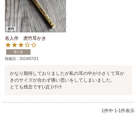
名人作 虎竹耳かき
購入者
投稿日
2024/07/21
かなり期待しておりましたが私の耳の中が小さくて耳か
きのサイズが合わず痛い思いをしてしまいました。

とても残念です(ﾉД`)ｼｸｼｸ
1
件中
1
-
1
件表示