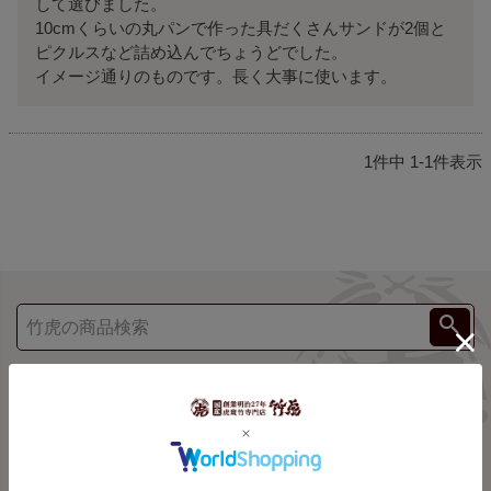
して選びました。 

10cmくらいの丸パンで作った具だくさんサンドが2個と
ピクルスなど詰め込んでちょうどでした。

イメージ通りのものです。長く大事に使います。
1
件中
1
-
1
件表示
ご利用案内
shopping guide
お支払方法