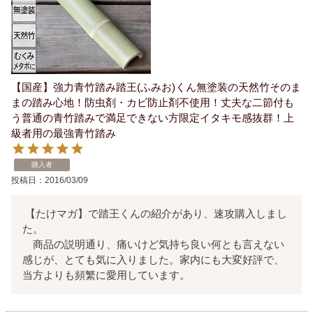
【国産】強力青竹踏み踏王(ふみお)くん無塗装の天然竹そのま
まの踏み心地！防虫剤・カビ防止剤不使用！丈夫な二節付も
う普通の青竹踏みで満足できない方限定イタキモ感抜群！上
級者用の最強青竹踏み
購入者
投稿日
2016/03/09
 【たけマガ】で踏王くんの紹介があり、速攻購入しまし
た。

　商品の説明通り、痛いけど気持ち良い何とも言えない
感じが、とても気に入りました。家内にも大変好評で、
当方よりも頻繁に愛用しています。