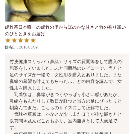
虎竹茶日本唯一の虎竹の里からほのかな甘さと竹の香り憩い
のひとときをお届け
投稿日
2016/03/09
竹皮健康スリッパ（鼻緒）サイズの質問等をして購入の
思案をしていました。ふと同商品のレビューで、当方と
足のサイズが一緒で、女性用を購入とありました。また
鼻緒の希望も叶えてもらった…。との内容を読んで、女
性用を購入しました。

　到着後は、鼻緒がきつくやっぱり小さい感があたが、
鼻緒をもんだりして数日が経つと当方の足にぴったりと
馴染んできた。こちらのサイズにして正解でした。

　雪駄や草履は、かかとが少し出たほうが粋な履き方と
以前聞き及んだこともあり、室内履きとして大満足で
す。

　竹皮健康スリッパは二足目、八割下駄も昨年購入し、