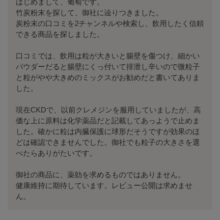
はじめまして、葡萄です。

竹炭粉末を探して、御社に辿りつきました。

炭粉末の口コミを2チャンネルや検索し、飲用したく信頼
できる商品を探しました。

口コミでは、飲用は粒が大きいと腸壁を傷つけ、細かい
パウダーだると腸壁にくっ付いて排泄し辛いので微粒子
と粒がやや大きめのミックスがお勧めだと書いてありま
した。

現在CKDで、以前クレメジンを服用していましたが、高
価な上に原料は化学薬品だと記載してあっようで止めま
した。確かに粒は内臓保護に球形だそうですが効果のほ
どは確認できませんでした。御社でも粒子の大きさを選
べたらありがたいです。

御社の商品に、薬効を求めるものではありません。

健康維持に期待しています。レビュー公開は求めませ
ん。