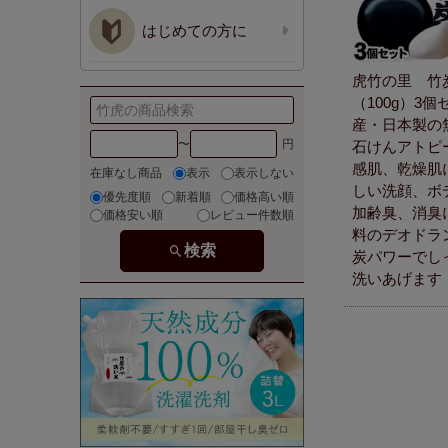
はじめての方に
虎竹の里 竹
（100g）3
産・日本製の
〜
石けんアトピ
感肌、乾燥肌
在庫なし商品
表示
表示しない
しい洗顔、ボ
優先度順
新着順
価格高い順
加齢臭、消臭
価格安い順
レビュー件数順
料のデオドラ
検索
炭パワーでし
洗いあげます