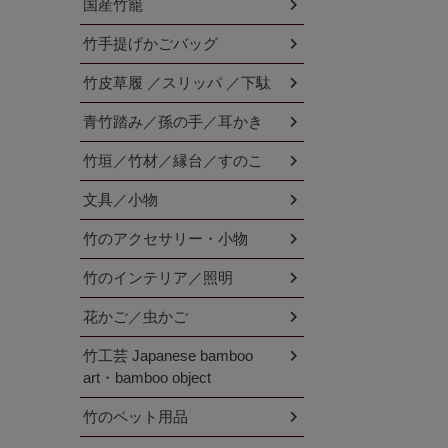
国産竹籠
竹手提げかごバッグ
竹皮草履 ／スリッパ ／下駄
青竹踏み／孫の手／耳かき
竹垣／竹材／縁台／すのこ
文具／小物
竹のアクセサリー・小物
竹のインテリア／照明
花かご／虫かご
竹工芸 Japanese bamboo
art・bamboo object
竹のペット用品