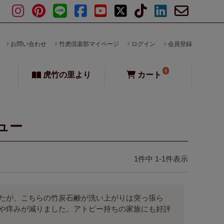
お問い合わせ
竹虎倶楽部マイページ
ログイン
会員登録
0
虎竹の里より
カート
ュー
1
件中
1
-
1
件表示
たが、こちらの竹炭石鹸が洗い上がりは突っ張ら
や痒みが減りました。アトピー持ちの家族にも好評