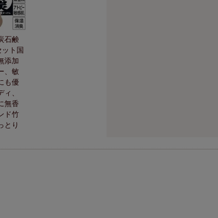
炭石鹸
個セット国
無添加
ー、敏
にも優
ディ、
に無香
ンド竹
っとり