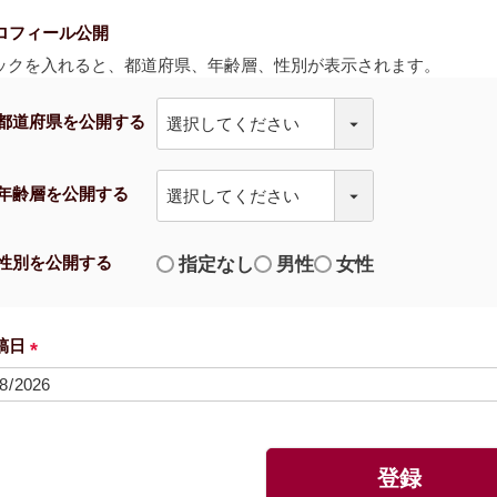
ロフィール公開
ックを入れると、都道府県、年齢層、性別が表示されます。
都道府県を公開する
年齢層を公開する
性別を公開する
指定なし
男性
女性
稿日
(
必
須
)
登録