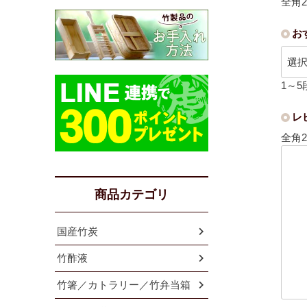
全角
お
1～
レ
全角2
商品カテゴリ
国産竹炭
竹酢液
竹箸／カトラリー／竹弁当箱