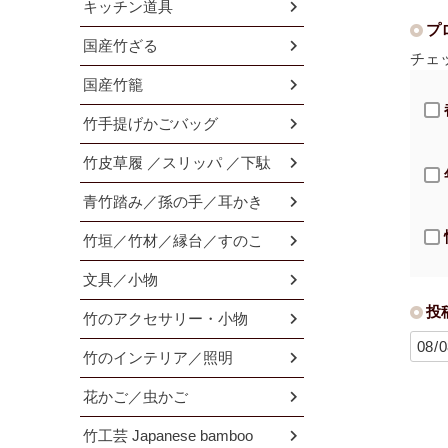
キッチン道具
プ
国産竹ざる
チェ
国産竹籠
竹手提げかごバッグ
竹皮草履 ／スリッパ ／下駄
青竹踏み／孫の手／耳かき
竹垣／竹材／縁台／すのこ
文具／小物
投
竹のアクセサリー・小物
竹のインテリア／照明
花かご／虫かご
竹工芸 Japanese bamboo