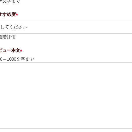
25文字まで
須
)
すすめ度
(
必
須
5段階評価
)
ビュー本文
(
0～1000文字まで
必
須
)