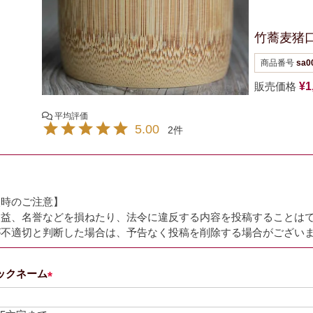
竹蕎麦猪
商品番号
sa0
販売価格
¥
1
5.00
2
入時のご注意】
利益、名誉などを損ねたり、法令に違反する内容を投稿することは
が不適切と判断した場合は、予告なく投稿を削除する場合がござい
ックネーム
(
必