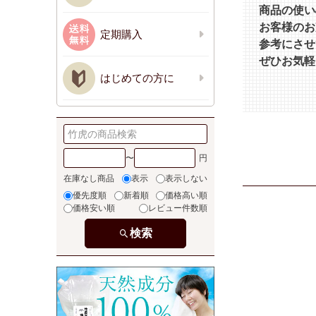
商品の使い
お客様のお
定期購入
参考にさせ
ぜひお気軽
はじめての方に
〜
在庫なし商品
表示
表示しない
優先度順
新着順
価格高い順
価格安い順
レビュー件数順
検索