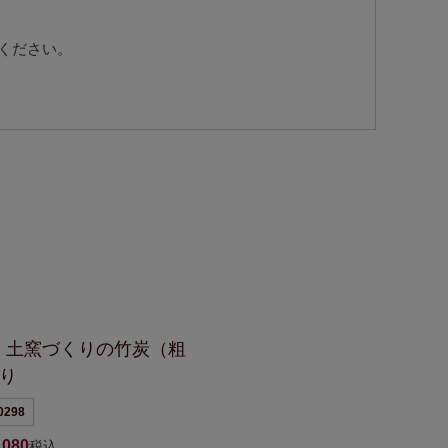
ください。
】
土窯づくりの竹炭（粗
入り
0298
,080
税込