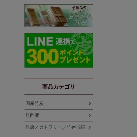
商品カテゴリ
国産竹炭
竹酢液
竹箸／カトラリー／竹弁当箱