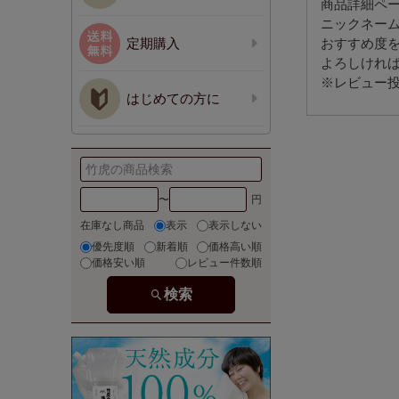
商品詳細ペ
ニックネー
定期購入
おすすめ度
よろしけれ
※レビュー投
はじめての方に
〜
在庫なし商品
表示
表示しない
優先度順
新着順
価格高い順
価格安い順
レビュー件数順
検索