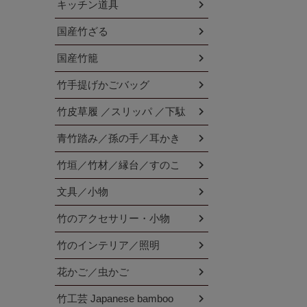
キッチン道具
国産竹ざる
国産竹籠
竹手提げかごバッグ
竹皮草履 ／スリッパ ／下駄
青竹踏み／孫の手／耳かき
竹垣／竹材／縁台／すのこ
文具／小物
竹のアクセサリー・小物
竹のインテリア／照明
花かご／虫かご
竹工芸 Japanese bamboo