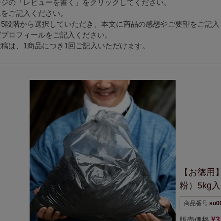
ージの「レビューを書く」をクリックしてください。
ムをご記入ください。
を5段階から選択していただき、本文に商品の感想やご要望をご記入
ばプロフィールをご記入ください。
稿は、1商品につき1回ご記入いただけます。
【お徳用
粉）5kg
商品番号
su0
販売価格
¥
3