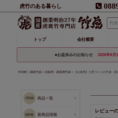
088
虎竹のある暮らし
トップ
会社概要
■お盆休みのお知らせ
2026年8月
HOME
国産竹炭
消臭用・調湿用竹炭
【お徳用】土窯づくりの竹炭（粗
商品一覧
レビュー
新商品情報