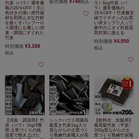
販売価格
¥
748
税込
竹炭（バラ）通常価
ラ）5kg
竹炭（バ
格の20％OFF！
主に
ラ）通常価格の
色付きの薄い虎竹端
25％OFF！
竹虎最安
材を利用
ムダな竹材
値でイチオシのお買
を無くすバンブーロ
い得
タップリ入って
ス
環境にも優しい
消
家中のニオイ対策
湿
臭・調湿にすぐれた
気対策に使える
竹炭
特別価格
¥
4,950
特別価格
¥
3,168
税込
税込
【消臭・調湿用】
竹
シックハウス用最高
【飲料水、炊飯用】
炭（バラ）1kg/3畳
級置き竹炭1kg入り
最高級竹炭（平炭）
用
土窯づくりの低
昔ながらの土窯づく
200g
昔ながらの土
温窯で焼き上げた
り
熟練竹炭職人が高
窯づくり
熟練竹炭職