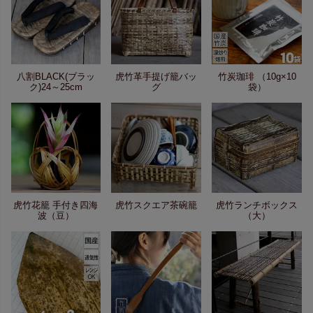
八割BLACK(ブラッ
虎竹革手提げ籠バッ
竹炭珈琲 （10g×10
ク)24～25cm
グ
袋）
虎竹花籠 手付き四海
虎竹スクエア茶碗籠
虎竹ランチボックス
波（豆）
（大）