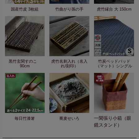
国産竹皮 3枚組
竹曲がり孫の手
虎竹縁台 大 150cm
黒竹玄関すのこ
虎竹名刺入れ（名入
竹炭ベッドパッド
90cm
れ/刻印）
（マット）シングル
一閑張り小箱（眼
毎日竹漆箸
蕎麦せいろ
鏡スタンド）