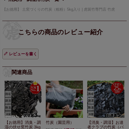
【お徳用】 土窯づくりの竹炭（粗粉）5kg入り | 虎斑竹専門店 竹虎
レビューを書く
関連商品
【お徳用】消臭・調
竹炭（園芸用）
【消臭・調湿】お達
湿の伏せ窯竹炭 3kg
者クラブの竹炭（バ