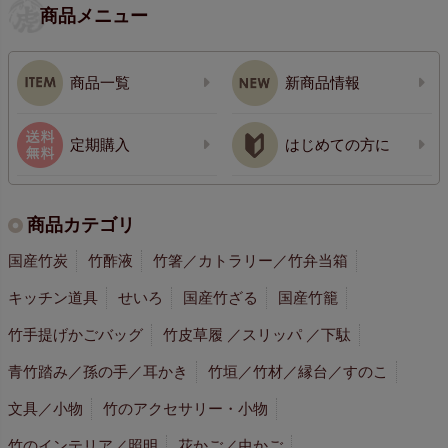
商品メニュー
商品一覧
新商品情報
定期購入
はじめての方に
商品カテゴリ
国産竹炭
竹酢液
竹箸／カトラリー／竹弁当箱
キッチン道具
せいろ
国産竹ざる
国産竹籠
竹手提げかごバッグ
竹皮草履 ／スリッパ ／下駄
青竹踏み／孫の手／耳かき
竹垣／竹材／縁台／すのこ
文具／小物
竹のアクセサリー・小物
竹のインテリア／照明
花かご／虫かご