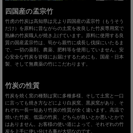
四国産の孟宗竹
竹虎の竹炭は高知県は元より四国産の孟宗竹（もうそう
だけ）を原料に昔ながらの土窯を改良した竹炭専用窯で
熟練の竹炭職人が焼き上げています。原料に使用する良
質の国産孟宗竹は、筍から親竹に成長し伐採にいたるま
で、一切の薬剤、農薬、肥料等を使用していません。安
心安全な竹炭を皆様にお届けするためにも、国産・日本
製、そして無農薬の竹にこだわります。
竹炭の性質
竹炭を焼く窯の種類は実に多種多様、そして土窯と一口
に言っても焼き方などにより白炭窯、黒炭窯があり、そ
れぞれ一長一短あり竹炭の性質が全く違います。高温で
焼いた竹炭、低温の竹炭、どちらが良いとか悪いとかで
はありません。お客様の使い道によって、それぞれの竹
炭を上手に使い分ける事が大切なのです。