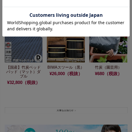
環境にも優しい
消
臭・調湿にすぐれた
竹炭
¥2,880（税抜）
【国産】竹炭ベッド
BIWAスツール（黒）
竹炭（園芸用）
パッド（マット）ダ
¥26,000（税抜）
¥680（税抜）
ブル
¥32,800（税抜）