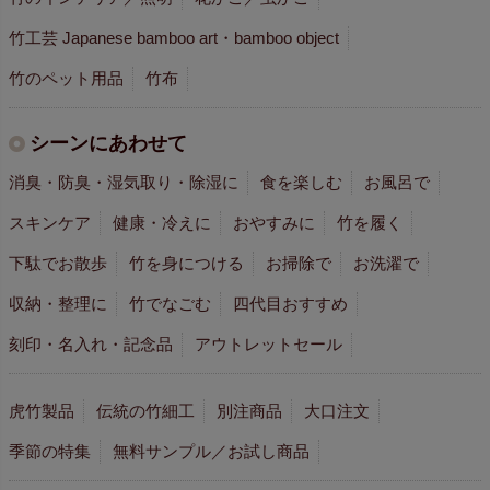
竹工芸 Japanese bamboo art・bamboo object
竹のペット用品
竹布
シーンにあわせて
消臭・防臭・湿気取り・除湿に
食を楽しむ
お風呂で
スキンケア
健康・冷えに
おやすみに
竹を履く
下駄でお散歩
竹を身につける
お掃除で
お洗濯で
収納・整理に
竹でなごむ
四代目おすすめ
刻印・名入れ・記念品
アウトレットセール
虎竹製品
伝統の竹細工
別注商品
大口注文
季節の特集
無料サンプル／お試し商品