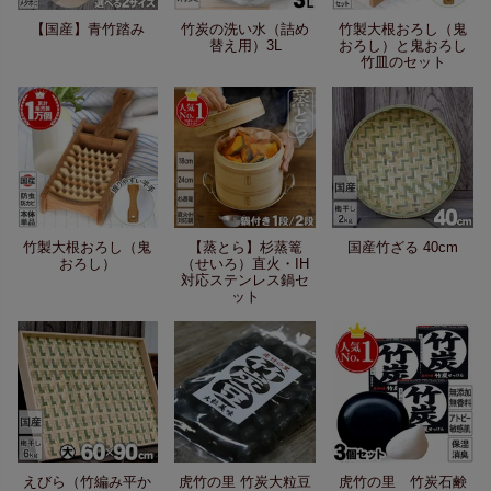
【国産】青竹踏み
竹炭の洗い水（詰め
竹製大根おろし（鬼
替え用）3L
おろし）と鬼おろし
竹皿のセット
竹製大根おろし（鬼
【蒸とら】杉蒸篭
国産竹ざる 40cm
おろし）
（せいろ）直火・IH
対応ステンレス鍋セ
ット
えびら（竹編み平か
虎竹の里 竹炭大粒豆
虎竹の里 竹炭石鹸