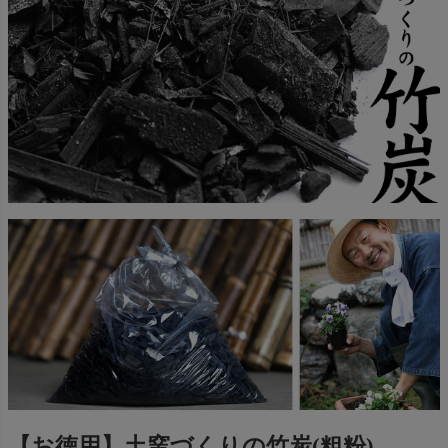
【お徳用】土窯づくりの竹炭(粗粉)