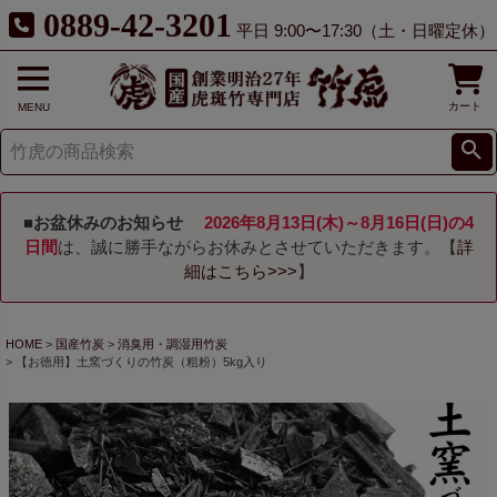
0889-42-3201
平日 9:00〜17:30（土・日曜定休）
カート
MENU
■お盆休みのお知らせ
2026年8月13日(木)～8月16日(日)の4
日間
は、誠に勝手ながらお休みとさせていただきます。【
詳
細はこちら>>>
】
HOME
国産竹炭
消臭用・調湿用竹炭
【お徳用】土窯づくりの竹炭（粗粉）5kg入り