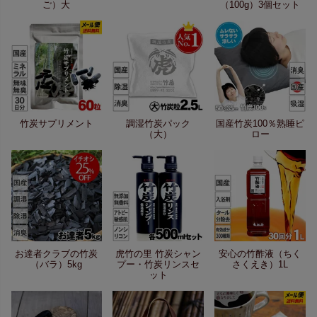
ご）大
（100g）3個セット
竹炭サプリメント
調湿竹炭パック
国産竹炭100％熟睡ピ
（大）
ロー
お達者クラブの竹炭
虎竹の里 竹炭シャン
安心の竹酢液（ちく
（バラ）5kg
プー・竹炭リンスセ
さくえき）1L
ット