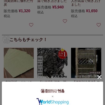
消臭効果に優れた竹
温で焼き上げました
人が高温で焼き上げ
炭
ました
販売価格
¥
5,940
販売価格
¥
1,320
販売価格
¥
1,650
税込
税込
税込
こちらもチェック！
虎竹和紙ハガキ（５
【お徳用】消臭・調
【送料別途見積】
竹
枚入）
湿の伏せ窯竹炭 3kg
竹
垣（虎竹角袖垣）幅
炭（バラ）通常価格
81～90cm
¥800（税抜）
の20％OFF！
主に色
¥73,200（税抜）
付きの薄い虎竹端材
を利用
ムダな竹材を
無くすバンブーロス