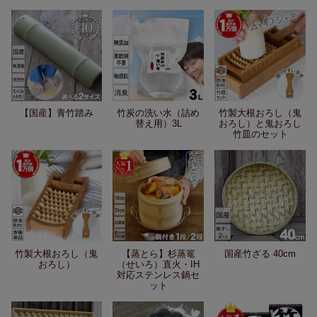
【国産】青竹踏み
竹炭の洗い水（詰め
竹製大根おろし（鬼
替え用）3L
おろし）と鬼おろし
竹皿のセット
竹製大根おろし（鬼
【蒸とら】杉蒸篭
国産竹ざる 40cm
おろし）
（せいろ）直火・IH
対応ステンレス鍋セ
ット