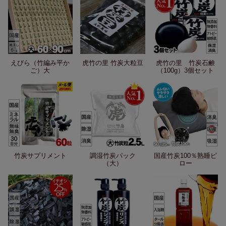
えびら（竹編み平か
虎竹の里 竹炭大粒豆
虎竹の里 竹炭石鹸
ご）大
（100g）3個セット
竹炭サプリメント
調湿竹炭パック
国産竹炭100％熟睡ピ
（大）
ロー