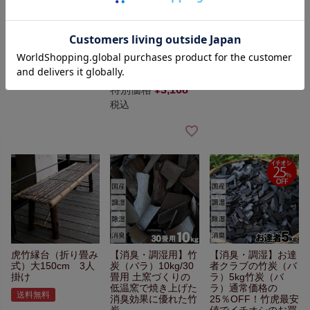
販売価格
¥
18,920
格の20％OFF！
主に
販売価格
¥
3,080
色付きの薄い虎竹端
税込
材を利用
ムダな竹材
税込
を無くすバンブーロ
ス
環境にも優しい
消
臭・調湿にすぐれた
竹炭
特別価格
¥
3,168
税込
虎竹縁台（折り畳み
【消臭・調湿用】
竹
【消臭・調湿】お達
式）大
150cm 3人
炭（バラ）10kg/30
者クラブの竹炭（バ
掛け
畳用
土窯づくりの
ラ）5kg
竹炭（バ
低温窯で焼き上げた
ラ）通常価格の
送料無料
消臭効果に優れた竹
25％OFF！
竹虎最安
炭
値でイチオシのお買