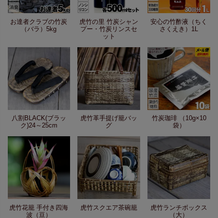
お達者クラブの竹炭
虎竹の里 竹炭シャン
安心の竹酢液（ちく
（バラ）5kg
プー・竹炭リンスセ
さくえき）1L
ット
八割BLACK(ブラッ
虎竹革手提げ籠バッ
竹炭珈琲 （10g×10
ク)24～25cm
グ
袋）
虎竹花籠 手付き四海
虎竹スクエア茶碗籠
虎竹ランチボックス
波（豆）
（大）