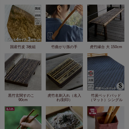
国産竹皮 3枚組
竹曲がり孫の手
虎竹縁台 大 150cm
黒竹玄関すのこ
虎竹名刺入れ（名入
竹炭ベッドパッド
90cm
れ/刻印）
（マット）シングル