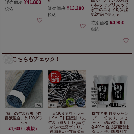
販売価格
¥
41,800
い得
タップリ入って
販売価格
¥
13,200
税込
家中のニオイ対策
湿
気対策に使える
税込
特別価格
¥
4,950
税込
こちらもチェック！
癒しの竹炭線香（竹
【訳ありアウトレッ
虎竹の里 竹炭シャン
酢液配合）
約100グラ
トSALE】
国産飾り丸
プー・竹炭リンスセ
ム入
竹炭（細め）1kg
昔な
ット
（詰め替え用）
がらの土窯づくり、
各400ml
合成界面活性
¥1,600（税抜）
熟練職人が竹資源有
剤は不使用無香料で