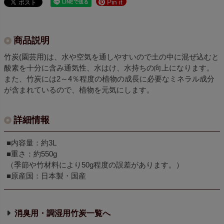
Pin it
商品説明
竹炭(園芸用)は、水や空気を通しやすいので土の中に混ぜ込むと
酸素を十分に含み通気性、水はけ、水持ちの向上になります。
また、竹炭には2～4％程度の植物の成長に必要なミネラル成分
が含まれているので、植物を元気にします。
詳細情報
■内容量：約3L
■重さ：約550g
（季節や竹材料により50g程度の誤差があります。）
■原産国：日本製・国産
消臭用・調湿用竹炭