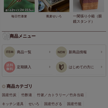
一閑張り小箱（眼
毎日竹漆箸
蕎麦せいろ
鏡スタンド）
商品メニュー
商品一覧
新商品情報
定期購入
はじめての方に
商品カテゴリ
国産竹炭
竹酢液
竹箸／カトラリー／竹弁当箱
キッチン道具
せいろ
国産竹ざる
国産竹籠