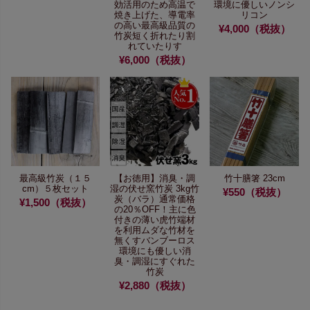
効活用のため
高温で
環境に優しいノンシ
焼き上げた、
導電率
リコン
の高い最高級品質の
¥4,000（税抜）
竹炭
短く折れたり割
れていたりす
¥6,000（税抜）
最高級竹炭（１５
【お徳用】消臭・調
竹十膳箸 23cm
cm）５枚セット
湿の伏せ窯竹炭 3kg
竹
¥550（税抜）
炭（バラ）通常価格
¥1,500（税抜）
の20％OFF！
主に色
付きの薄い虎竹端材
を利用
ムダな竹材を
無くすバンブーロス
環境にも優しい
消
臭・調湿にすぐれた
竹炭
¥2,880（税抜）