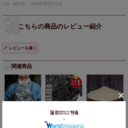
竹炭（園芸用） | 虎斑竹専門店 竹虎
レビューを書く
関連商品
【お徳用】
土窯づく
【お徳用】消臭・調
菅笠(角笠)丸輪付き
りの竹炭（粗粉）
湿の伏せ窯竹炭 3kg
48cm
5kg入り
竹炭（バラ）通常価