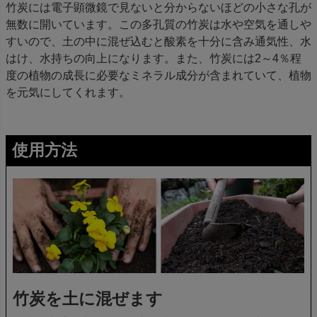
竹炭には電子顕微鏡で見ないと分からないほどの小さな孔が
無数に開いています。この多孔質の竹炭は水や空気を通しや
すいので、土の中に混ぜ込むと酸素を十分に含み通気性、水
はけ、水持ちの向上になります。また、竹炭には2～4％程
度の植物の成長に必要なミネラル成分が含まれていて、植物
を元気にしてくれます。
使用方法
竹炭を土に混ぜます