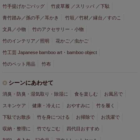
竹手提げかごバッグ
竹皮草履 ／スリッパ ／下駄
青竹踏み／孫の手／耳かき
竹垣／竹材／縁台／すのこ
文具／小物
竹のアクセサリー・小物
竹のインテリア／照明
花かご／虫かご
竹工芸 Japanese bamboo art・bamboo object
竹のペット用品
竹布
シーンにあわせて
消臭・防臭・湿気取り・除湿に
食を楽しむ
お風呂で
スキンケア
健康・冷えに
おやすみに
竹を履く
下駄でお散歩
竹を身につける
お掃除で
お洗濯で
収納・整理に
竹でなごむ
四代目おすすめ