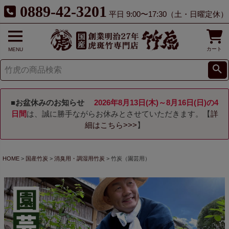
0889-42-3201
平日 9:00〜17:30（土・日曜定休）
カート
MENU
■お盆休みのお知らせ
2026年8月13日(木)～8月16日(日)の4
日間
は、誠に勝手ながらお休みとさせていただきます。【
詳
細はこちら>>>
】
HOME
国産竹炭
消臭用・調湿用竹炭
竹炭（園芸用）