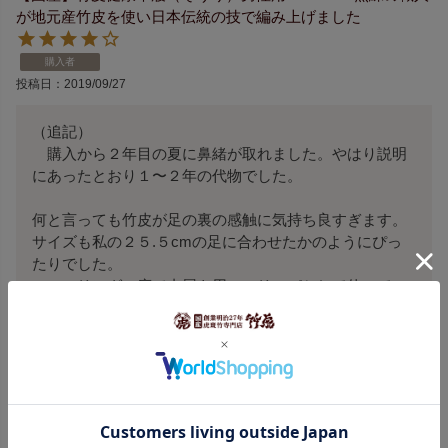
が地元産竹皮を使い日本伝統の技で編み上げました
購入者
投稿日
2019/09/27
（追記）

　購入から２年目の夏に鼻緒が取れました。やはり説明
にあったとおり１〜２年の代物でした。

何と言っても竹皮が足の裏の感触に気持ち良すぎます。

サイズも私の２５.５cmの足に合わせたかのようにぴっ
たりでした。

フローリングの床で内履き用のスリッパとして使ってい
ます。

冬場は５本指靴下を履いてでも使用したいと思います。

履き始めから１ヶ月くらいは多少竹皮の毛羽が取れまし
たが３ヶ月経った今ではすっかり足にも馴染んで毛羽も
全く出なくなりました。

１～２年間の使用が可能という説明が書かれてありまし
たが、しっかり編まれていて大変丈夫なのでもっと持つ