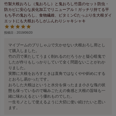
竹製大根おろし（鬼おろし）と鬼おろし竹皿のセット防虫・
防カビに安心な炭化加工でリニューアル！ガッチリ持てる平
もち手の鬼おろし、食物繊維、ビタミンCたっぷり生大根ダイ
エットにも大根おろしがふんわりシャキシャキ
投稿日
2019/06/20
マイブームのブリしゃぶで欠かせない大根おろし用とし
て購入しました。

竹の刃で果たしてうまく削れるのだろうかと疑心暗鬼で
したが作りもしっかりしていて全く問題ないことがわか
りました。

実際に大根をおろすときは直角ではなくやや斜めにする
とおろし易かったです。

おろした大根はというと水分を保ったまま小さな塊の状
態も保っているので噛みごたえの食感と大根の旨味も一
緒に味わえるという優れものでした。

一生モノとして使えるように大切に使い続けたいと思い
ます。