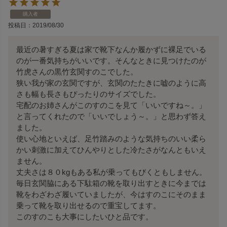
購入者
投稿日
2019/08/30
最近の暑すぎる夏は家で靴下なんか履かずに裸足でいる
のが一番気持ちがいいです。そんなときに見つけたのが
竹虎さんの黒竹玄関すのこでした。

狭い我が家の玄関ですが、玄関のたたきに嘘のように高
さも幅も長さもぴったりのサイズでした。

宅配のお姉さんがこのすのこを見て「いいですね～。」
と言ってくれたので「いいでしょう～。」と思わず答え
ました。

使い心地といえば、足竹踏みのような気持ちのいい柔ら
かい刺激に加えてひんやりとした冷たさがなんともいえ
ません。

丈夫さは８０kgもある私が乗ってもびくともしません。

毎日玄関脇にある下駄箱の靴を取り出すときに今までは
靴をわざわざ履いていましたが、今はすのこにそのまま
乗って靴を取り出せるので重宝してます。

このすのこも大事にしたいひと品です。