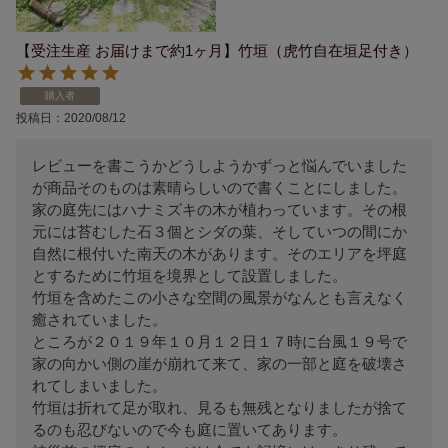
【受注生産 お届けまで約1ヶ月】竹垣（虎竹自在垣足付き）
購入者
投稿日
2020/08/12
レビューを書こうかどうしようかずっと悩んでいました
が商品そのものは素晴らしいので書くことにしました。

家の庭先にはハナミズキの木が植わっています。その根
元には苔むした石３個とシダの葉、そしていつの間にか
自然に根付いた南天の木があります。そのエリアを坪庭
とするために竹垣を境界として設置しました。

竹垣を含めたこの小さな空間の風景がなんとも言えなく
癒されていました。

ところが２０１９年１０月１２日１７時に台風１９号で
家の向かい側の崖が崩れて来て、家の一部と庭を破壊さ
れてしまいました。

竹垣は折れて足が取れ、見るも無残となりましたが捨て
るのも忍びないので今も庭に置いてあります。
