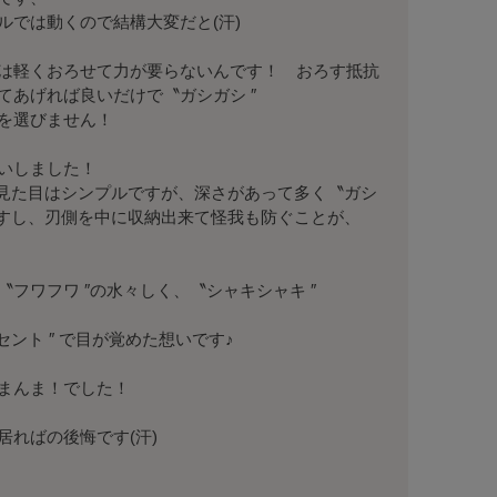
では動くので結構大変だと(汗)

は軽くおろせて力が要らないんです！　おろす抵抗
あげれば良いだけで〝ガシガシ ″

を選びません！

いしました！

 見た目はシンプルですが、深さがあって多く〝ガシ
ますし、刃側を中に収納出来て怪我も防ぐことが、

ワフワ ″の水々しく、〝シャキシャキ ″ 

ント ″ で目が覚めた想いです♪

まんま！でした！

ればの後悔です(汗)
