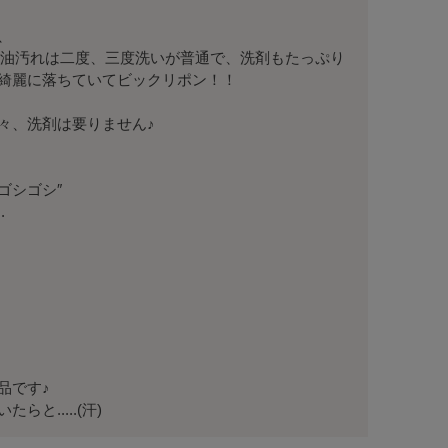


でも油汚れは二度、三度洗いが普通で、洗剤もたっぷり
綺麗に落ちていてビックリポン！！

、洗剤は要りません♪

シゴシ″



です♪

と.....(汗)