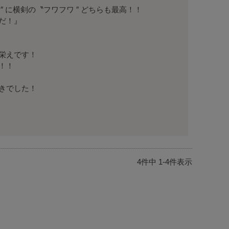
 に横剣の〝フワフワ ″ どちらも最高！！　

！』

栄えです！

！

きでした！

4
件中
1
-
4
件表示