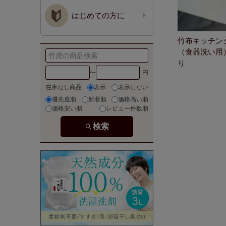
はじめての方に
竹布キッチン
（食器洗い用
り
〜
在庫なし商品
表示
表示しない
優先度順
新着順
価格高い順
価格安い順
レビュー件数順
検索