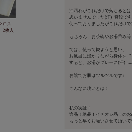
油汚れがこれだけで落ちるとは、
思いませんでした(汗)  普段
使っておりましたがこれだけで
クロス
）2枚入
もちろん、お茶碗やお湯呑み等々
では、使って観ようと思い、

お風呂に浸かりながら身体を〝ゴ
すると、お湯がグレーに(汗) ......
お陰でお肌はツルツルです♪

こんなに凄いとは！

私の実証！

逸品！絶品！イチオシ品！のお品
もっと早くお願いさせて頂いていたら