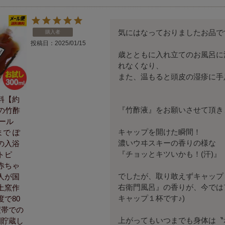
気にはなっておりましたお品です
購入者
投稿日
2025/01/15
歳とともに入れ立てのお風呂に
れなくなり、

また、温もると頭皮の湿疹に手
料【約
『竹酢液』をお願いさせて頂きま
の竹酢
メール
キャップを開けた瞬間！

まで ぽ
濃いウヰスキーの香りの様な

の入浴
『チョッとキツいかも！(汗)』

トピ
赤ちゃ
でしたが、取り敢えずキャップ
人が国
右衛門風呂』の香りが、今では
土窯作
キャップ１杯です♪)

で80
度帯での
上がってもいつまでも身体は〝
間貯蔵し