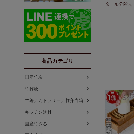
タール分除去
商品カテゴリ
国産竹炭
竹酢液
竹箸／カトラリー／竹弁当箱
キッチン道具
国産竹ざる