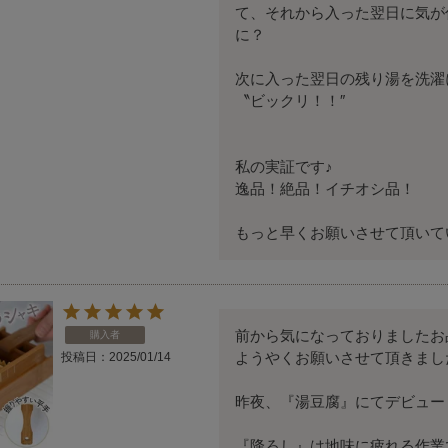
て、それから入った翌日に気が
に？

次に入った翌日の残り湯を洗濯
〝ビックリ！！″

私の実証です♪

逸品！絶品！イチオシ品！

もっと早くお願いさせて頂いてい
前から気になっておりましたお
購入者
ようやくお願いさせて頂きました
投稿日
2025/01/14
昨夜、『湯豆腐』にてデビュー！
『降ろし』は地味に疲れる作業で