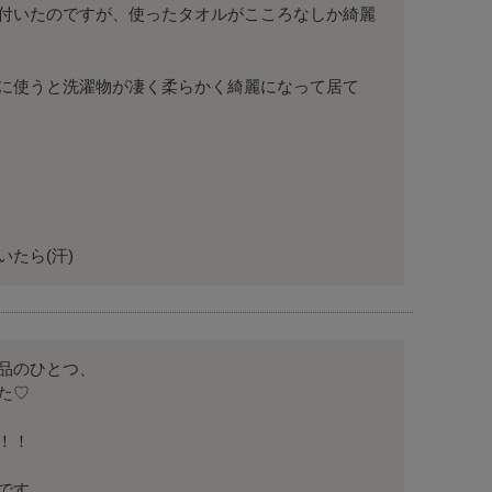
付いたのですが、使ったタオルがこころなしか綺麗
に使うと洗濯物が凄く柔らかく綺麗になって居て
たら(汗)
品のひとつ、

♡

！

す、
