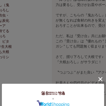
力は要るし、受けがお皿やボール
し（鬼
おろし
ですが、こちらの『鬼おろし』
防虫・
が無くなれば食材の向きを変えて
な炭化
おろすことが出来るので、受け
ーア
持てる
ただ、私は『受け台』共にお願
おろ
この『受け台』は〝優れもの ″
、ビタ
ガシ ″ しても問題無く収まり
り生大根
も大根
さて、摺り下ろして大根です♪

わりシ
『大根おろし』がサラダに！　〝フ
〝つぶつぶ ″ がまた良い〝アクセ
社員さんや四代目のビデオその
もっと早くお願いさせて頂いて居
私の逸品！絶品！イチオシ品！
