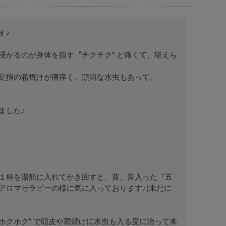
♪

浸かるのが身体を指す〝チクチク″ と痛くて、堪えら
足指の霜焼けが痛痒く、頑固な水虫もあって、

した♪

１杯を湯船に入れてかき回すと、昔、昔入った『五
アロマセラピーの様に気に入っております♪(未だに
ホクホク″ で頭皮や霜焼けに水虫も入る度に治って来