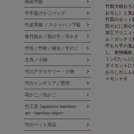
国産竹籠
竹製大根おろ
おろし）と鬼
竹手提げかごバッグ
竹皿のセット
竹皮草履 ／スリッパ ／下駄
防カビに安心
加工でリニュ
青竹踏み／孫の手／耳かき
ル！ガッチリ
平もち手の鬼
竹垣／竹材／縁台／すのこ
し、食物繊維
ミンCたっぷ
文具／小物
ダイエットに
竹のアクセサリー・小物
おろしがふん
ャキシャキ
竹のインテリア／照明
花かご／虫かご
竹工芸 Japanese bamboo
art・bamboo object
竹のペット用品