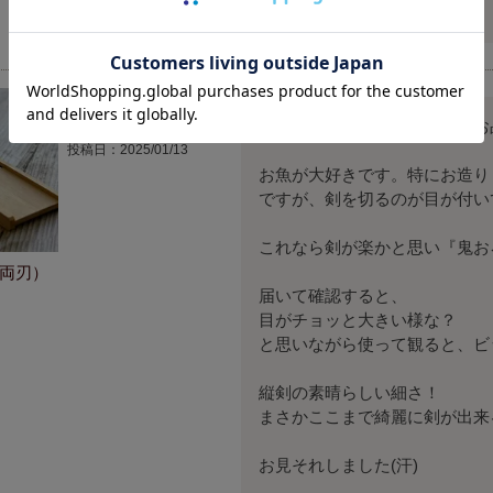
のお品のひとつです♪
前から気になっておりましたお品
購入者
投稿日
2025/01/13
お魚が大好きです。特にお造り！
ですが、剣を切るのが目が付いて
これなら剣が楽かと思い『鬼お
(両刃）
届いて確認すると、

目がチョッと大きい様な？

と思いながら使って観ると、ビ
縦剣の素晴らしい細さ！

まさかここまで綺麗に剣が出来ると
お見それしました(汗)
