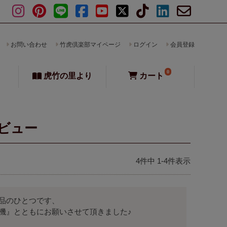
お問い合わせ
竹虎倶楽部マイページ
ログイン
会員登録
0
虎竹の里より
カート
ビュー
4
件中
1
-
4
件表示
品のひとつです、

機』とともにお願いさせて頂きました♪
