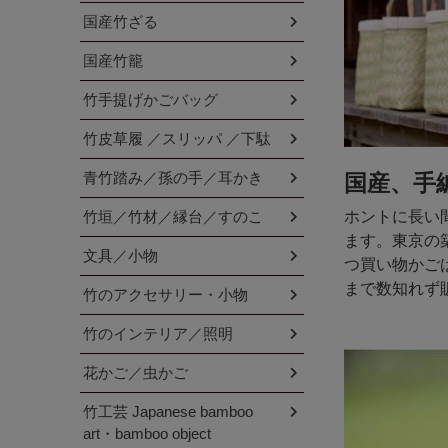
国産竹ざる
国産竹籠
竹手提げかごバッグ
竹皮草履 ／スリッパ ／下駄
青竹踏み／孫の手／耳かき
国産、手
竹垣／竹材／縁台／すのこ
ホントに長い
ます。東京の
文具／小物
つ買い物かご
まで数知れず
竹のアクセサリー・小物
竹のインテリア／照明
花かご／虫かご
竹工芸 Japanese bamboo
art・bamboo object