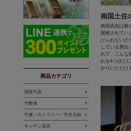
南国土佐
南国高知は観
開催されてい
けられないの
している買出
れて、こんな
れを4つほど
かりいただけ
商品カテゴリ
国産竹炭
竹酢液
竹箸／カトラリー／竹弁当箱
キッチン道具