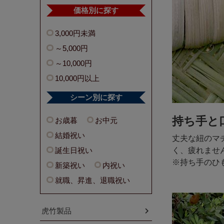
価格別に探す
3,000円未満
～5,000円
～10,000円
10,000円以上
シーン別に探す
持ち手と
お歳暮
お中元
結婚祝い
丈夫な紐のマ
く、疲れませ
誕生日祝い
※持ち手のひ
新築祝い
内祝い
就職、昇進、退職祝い
虎竹製品