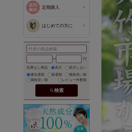
定期購入
はじめての方に
〜
在庫なし商品
表示
表示しない
優先度順
新着順
価格高い順
価格安い順
レビュー件数順
検索