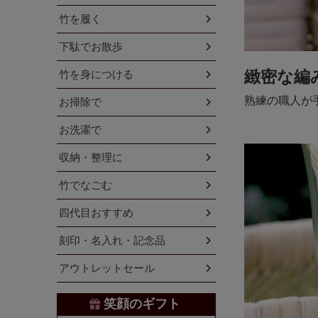
竹を履く
下駄でお散歩
竹を身につける
緻密な編
熟練の職人が
お掃除で
お洗濯で
収納・整理に
竹でなごむ
四代目おすすめ
刻印・名入れ・記念品
アウトレットセール
笑顔のギフト