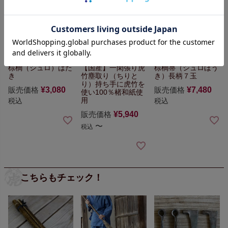
棕櫚（シュロ）はた
【国産】一閑張り虎
棕櫚箒（シュロほう
き
竹塵取り（ちりと
き）長柄７玉
り）
持ち手に虎竹を
販売価格
¥
3,080
販売価格
¥
7,480
使い100％楮和紙使
用
税込
税込
販売価格
¥
5,940
〜
税込
こちらもチェック！