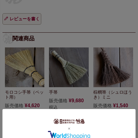
レビューを書く
関連商品
モロコシ手箒（ペッ
手箒
棕櫚箒（シュロほう
ト用）
き）ミニ
販売価格
¥
9,680
販売価格
¥
4,620
販売価格
¥
1,540
税込
税込
税込