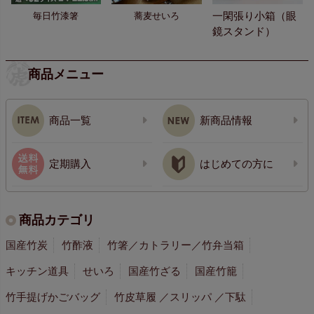
一閑張り小箱（眼
毎日竹漆箸
蕎麦せいろ
鏡スタンド）
商品メニュー
商品一覧
新商品情報
定期購入
はじめての方に
商品カテゴリ
国産竹炭
竹酢液
竹箸／カトラリー／竹弁当箱
キッチン道具
せいろ
国産竹ざる
国産竹籠
竹手提げかごバッグ
竹皮草履 ／スリッパ ／下駄