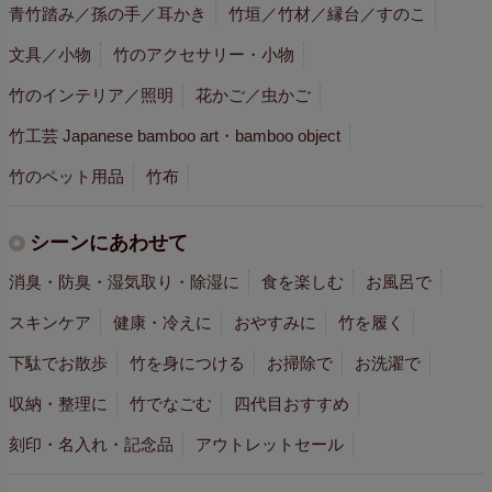
青竹踏み／孫の手／耳かき
竹垣／竹材／縁台／すのこ
文具／小物
竹のアクセサリー・小物
竹のインテリア／照明
花かご／虫かご
竹工芸 Japanese bamboo art・bamboo object
竹のペット用品
竹布
シーンにあわせて
消臭・防臭・湿気取り・除湿に
食を楽しむ
お風呂で
スキンケア
健康・冷えに
おやすみに
竹を履く
下駄でお散歩
竹を身につける
お掃除で
お洗濯で
収納・整理に
竹でなごむ
四代目おすすめ
刻印・名入れ・記念品
アウトレットセール