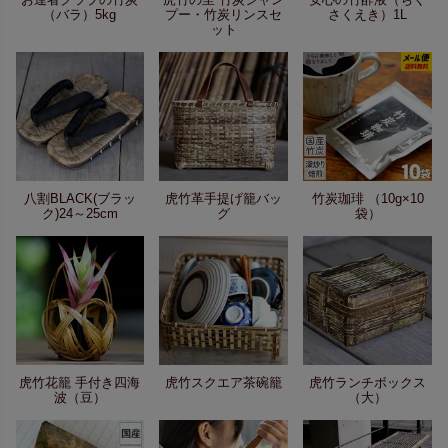
（バラ）5kg
プー・竹炭リンスセ
さくえき）1L
ット
八割BLACK(ブラッ
虎竹革手提げ籠バッ
竹炭珈琲 （10g×10
ク)24～25cm
グ
袋）
虎竹花籠 手付き四海
虎竹スクエア茶碗籠
虎竹ランチボックス
波（豆）
（大）