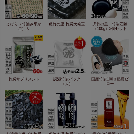
えびら（竹編み平か
虎竹の里 竹炭大粒豆
虎竹の里 竹炭石鹸
ご）大
（100g）3個セット
竹炭サプリメント
調湿竹炭パック
国産竹炭100％熟睡ピ
（大）
ロー
お達者クラブの竹炭
虎竹の里 竹炭シャン
安心の竹酢液（ちく