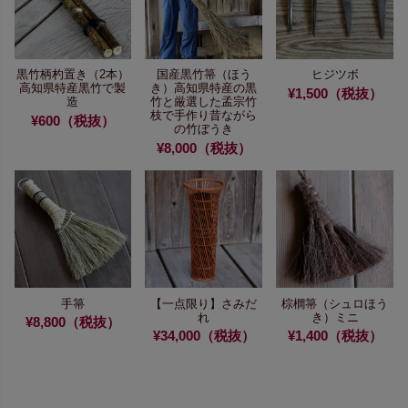
黒竹柄杓置き（2本）
国産黒竹箒（ほう
ヒジツボ
高知県特産黒竹で製
き）
高知県特産の黒
¥1,500（税抜）
造
竹と
厳選した孟宗竹
枝で手作り
昔ながら
¥600（税抜）
の竹ぼうき
¥8,000（税抜）
手箒
【一点限り】
さみだ
棕櫚箒（シュロほう
れ
き）ミニ
¥8,800（税抜）
¥34,000（税抜）
¥1,400（税抜）