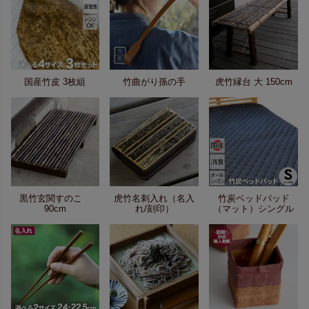
国産竹皮 3枚組
竹曲がり孫の手
虎竹縁台 大 150cm
黒竹玄関すのこ
虎竹名刺入れ（名入
竹炭ベッドパッド
90cm
れ/刻印）
（マット）シングル