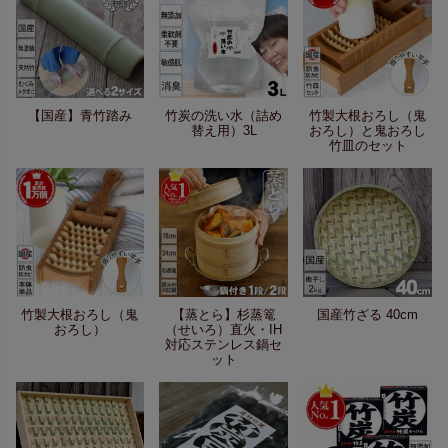
【国産】青竹踏み
竹炭の洗い水（詰め
竹製大根おろし（鬼
替え用）3L
おろし）と鬼おろし
竹皿のセット
竹製大根おろし（鬼
【蒸とら】杉蒸篭
国産竹ざる 40cm
おろし）
（せいろ）直火・IH
対応ステンレス鍋セ
ット