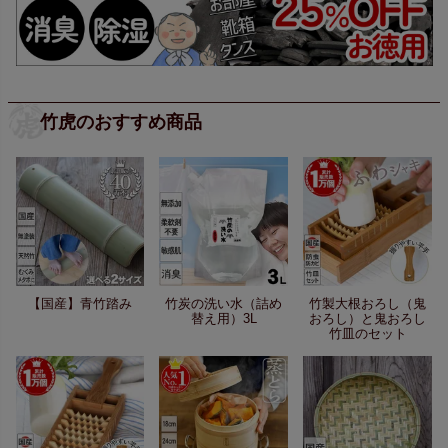
竹虎のおすすめ商品
【国産】青竹踏み
竹炭の洗い水（詰め
竹製大根おろし（鬼
替え用）3L
おろし）と鬼おろし
竹皿のセット