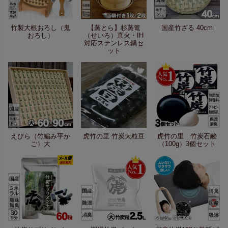
竹製大根おろし（鬼
【蒸とら】杉蒸篭
国産竹ざる 40cm
おろし）
（せいろ）直火・IH
対応ステンレス鍋セ
ット
えびら（竹編み平か
虎竹の里 竹炭大粒豆
虎竹の里 竹炭石鹸
ご）大
（100g）3個セット