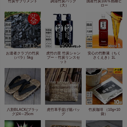
竹炭サプリメント
調湿竹炭パック
国産竹炭100％熟睡ピ
（大）
ロー
お達者クラブの竹炭
虎竹の里 竹炭シャン
安心の竹酢液（ちく
（バラ）5kg
プー・竹炭リンスセ
さくえき）1L
ット
八割BLACK(ブラッ
虎竹革手提げ籠バッ
竹炭珈琲 （10g×10
ク)24～25cm
グ
袋）