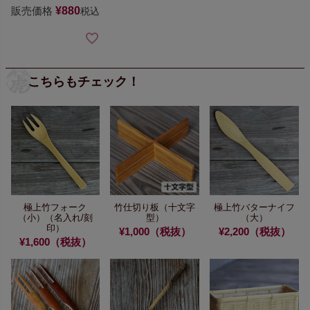
販売価格
¥
880
税込
こちらもチェック！
極上竹フォーク
竹仕切り板（十文字
極上竹バターナイフ
（小）
（名入れ/刻
型）
（大）
印）
¥1,000（税抜）
¥2,200（税抜）
¥1,600（税抜）