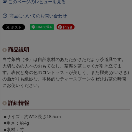
このページのレビューを見る
商品についてのお問い合わせ
Pin it
商品説明
白竹茶杓（漆）は自然素材のあたたかさただよう茶道具です。
大切なあの人へのおもてなし、茶席を茶しゃくが引き立てま
す。表皮と身の色のコントラストが美しく、また櫂先(かいさき)
の曲がりも絶妙な、本格的なティースプーンをぜひお茶の時間
にお使いください。
詳細情報
■サイズ：約W1×長さ18.5cm
■重さ：約4g
■素材：竹