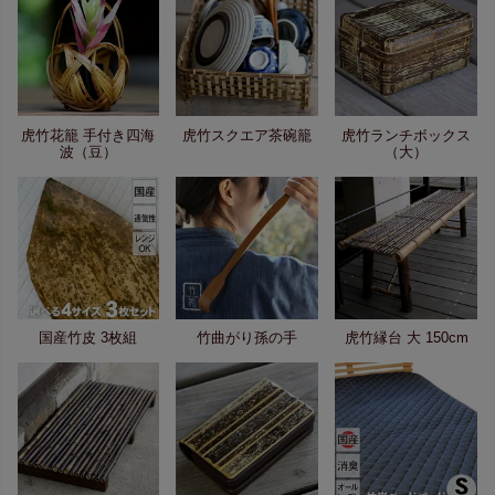
虎竹花籠 手付き四海
虎竹スクエア茶碗籠
虎竹ランチボックス
波（豆）
（大）
国産竹皮 3枚組
竹曲がり孫の手
虎竹縁台 大 150cm