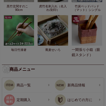
黒竹玄関すのこ
虎竹名刺入れ（名入
竹炭ベッドパッド
90cm
れ/刻印）
（マット）シングル
一閑張り小箱（眼
毎日竹漆箸
蕎麦せいろ
鏡スタンド）
商品メニュー
商品一覧
新商品情報
定期購入
はじめての方に