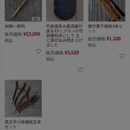
虫喰い茶杓
竹炭湯呑み
最高級竹
煤竹菓子楊枝3本セ
炭を15ミクロンの竹
ット
販売価格
¥
13,200
炭微粉末にして
土
販売価格
¥
1,320
に混ぜ込み焼き上げ
税込
ました
税込
販売価格
¥
3,520
税込
黒文字小枝楊枝五本
セット