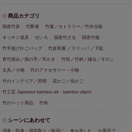
商品カテゴリ
国産竹炭
竹酢液
竹箸／カトラリー／竹弁当箱
キッチン道具
せいろ
国産竹ざる
国産竹籠
竹手提げかごバッグ
竹皮草履 ／スリッパ ／下駄
青竹踏み／孫の手／耳かき
竹垣／竹材／縁台／すのこ
文具／小物
竹のアクセサリー・小物
竹のインテリア／照明
花かご／虫かご
竹工芸 Japanese bamboo art・bamboo object
竹のペット用品
竹布
シーンにあわせて
消臭・防臭・湿気取り・除湿に
食を楽しむ
お風呂で