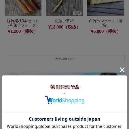
煤竹楊枝3本セット
虫喰い茶杓
白竹ペンケース（箸
（和菓子フォーク）
箱）
¥12,000（税抜）
¥1,200（税抜）
¥5,800（税抜）