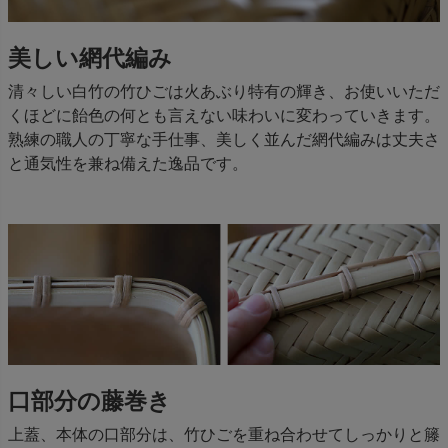
美しい網代編み
清々しい白竹の竹ひごは火あぶり特有の輝き、お使いいただ
くほどに飴色の何とも言えない味わいに変わっていきます。
熟練の職人の丁寧な手仕事、美しく並んだ網代編みは丈夫さ
と通気性を兼ね備えた逸品です。
口部分の藤巻き
上蓋、本体の口部分は、竹ひごを重ね合わせてしっかりと籐