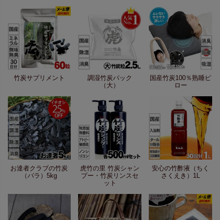
竹炭サプリメント
調湿竹炭パック
国産竹炭100％熟睡ピ
（大）
ロー
お達者クラブの竹炭
虎竹の里 竹炭シャン
安心の竹酢液（ちく
（バラ）5kg
プー・竹炭リンスセ
さくえき）1L
ット