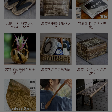
八割BLACK(ブラッ
虎竹革手提げ籠バッ
竹炭珈琲 （10g×10
ク)24～25cm
グ
袋）
虎竹花籠 手付き四海
虎竹スクエア茶碗籠
虎竹ランチボックス
波（豆）
（大）