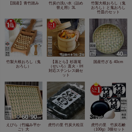
【国産】青竹踏み
竹炭の洗い水（詰め
竹製大根おろし（鬼
替え用）3L
おろし）と鬼おろし
竹皿のセット
竹製大根おろし（鬼
【蒸とら】杉蒸篭
国産竹ざる 40cm
おろし）
（せいろ）直火・IH
対応ステンレス鍋セ
ット
えびら（竹編み平か
虎竹の里 竹炭大粒豆
虎竹の里 竹炭石鹸
ご）大
（100g）3個セット