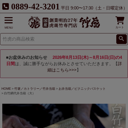
0889-42-3201
平日 9:00〜17:30（土・日曜定休）
カート
MENU
■お盆休みのお知らせ
2026年8月13日(木)～8月16日(日)の4
日間
は、誠に勝手ながらお休みとさせていただきます。【
詳
細はこちら>>>
】
HOME
竹箸／カトラリー／竹弁当箱
お弁当箱／ピクニックバスケット
白竹網代弁当箱（大）