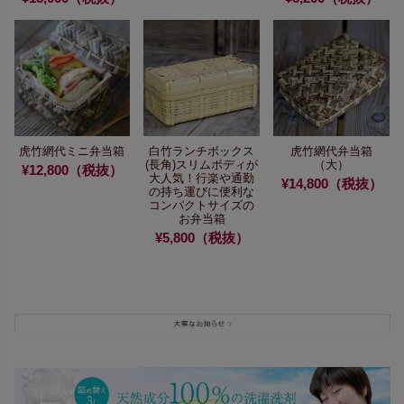
虎竹網代ミニ弁当箱
白竹ランチボックス
虎竹網代弁当箱
(長角)
スリムボディが
（大）
¥12,800（税抜）
大人気！
行楽や通勤
¥14,800（税抜）
の持ち運びに便利な
コンパクトサイズの
お弁当箱
¥5,800（税抜）