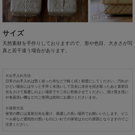
サイズ
天然素材を手作りしておりますので、形や色目、大きさが写
真と若干違う場合があります。
※お手入れ方法
日常のお手入れは堅く絞った布などで軽く拭く程度にしてください。汚れが
ひどい場合にはサッと手早く水洗いして完全に水分を拭き取ったあと直射日
光をさけて風通しのよい場所で十二分に乾燥させてください。浸け置き洗い
や食器洗い機などのご使用は絶対にお避けくださいませ。
※保管方法
保管の際には直射日光を避け、風通しの良い場所でお願いいたします。ビニ
ール袋など通気性の悪いものにいれての保管はカビの原因となりますのでご
注意ください。