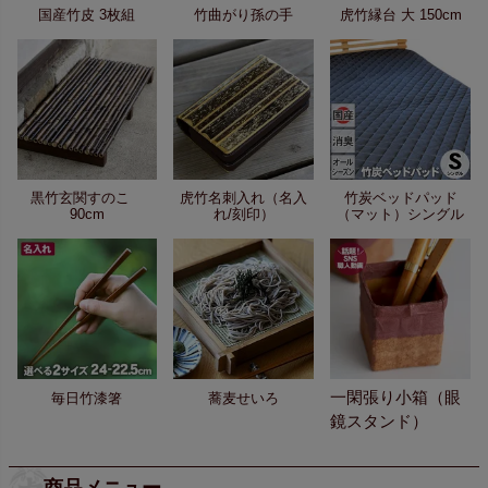
国産竹皮 3枚組
竹曲がり孫の手
虎竹縁台 大 150cm
黒竹玄関すのこ
虎竹名刺入れ（名入
竹炭ベッドパッド
90cm
れ/刻印）
（マット）シングル
一閑張り小箱（眼
毎日竹漆箸
蕎麦せいろ
鏡スタンド）