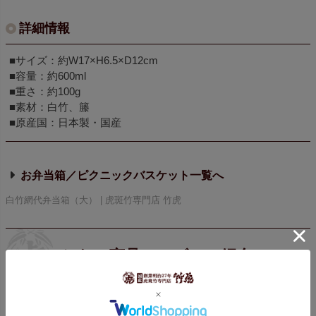
詳細情報
■サイズ：約W17×H6.5×D12cm
■容量：約600ml
■重さ：約100g
■素材：白竹、籐
■原産国：日本製・国産
お弁当箱／ピクニックバスケット
白竹網代弁当箱（大） | 虎斑竹専門店 竹虎
レビューを書く