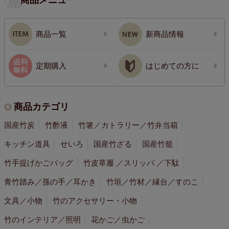
商品メニュー
商品一覧
新商品情報
定期購入
はじめての方に
商品カテゴリ
国産竹炭
竹酢液
竹箸／カトラリー／竹弁当箱
キッチン道具
せいろ
国産竹ざる
国産竹籠
竹手提げかごバッグ
竹皮草履 ／スリッパ ／下駄
青竹踏み／孫の手／耳かき
竹垣／竹材／縁台／すのこ
文具／小物
竹のアクセサリー・小物
竹のインテリア／照明
花かご／虫かご