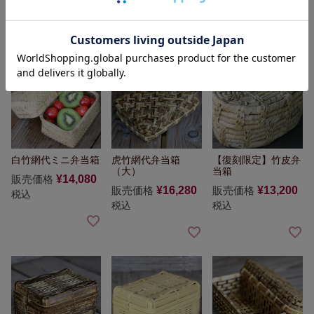
関連商品
白竹網代ミニ弁当箱
虎竹網代弁当箱
【復刻限定】竹皮弁
（大）
当箱
販売価格
¥
14,080
販売価格
¥
16,280
販売価格
¥
13,200
税込
税込
税込