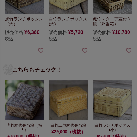
虎竹ランチボックス
白竹ランチボックス
虎竹スクエア蓋付き
（大）
(大)
籠（弁当箱）
販売価格
¥
6,380
販売価格
¥
5,720
販売価格
¥
10,780
税込
税込
税込
こちらもチェック！
虎竹網代弁当箱（特
白竹二段網代弁当箱
白竹ランチボックス
大）
(小)
¥29,000（税抜）
¥18,000（税抜）
¥5,200（税抜）