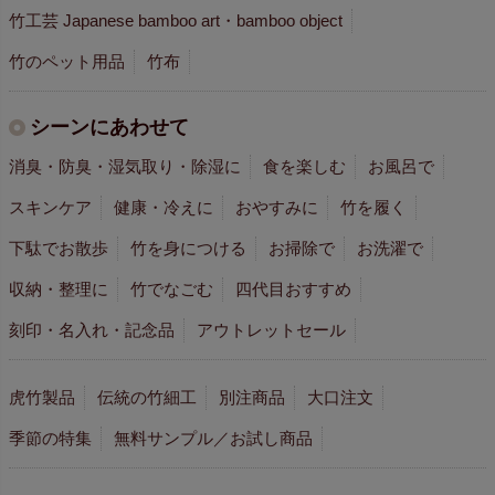
竹工芸 Japanese bamboo art・bamboo object
竹のペット用品
竹布
シーンにあわせて
消臭・防臭・湿気取り・除湿に
食を楽しむ
お風呂で
スキンケア
健康・冷えに
おやすみに
竹を履く
下駄でお散歩
竹を身につける
お掃除で
お洗濯で
収納・整理に
竹でなごむ
四代目おすすめ
刻印・名入れ・記念品
アウトレットセール
虎竹製品
伝統の竹細工
別注商品
大口注文
季節の特集
無料サンプル／お試し商品