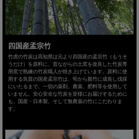
四国産孟宗竹
竹虎の竹炭は高知県は元より四国産の孟宗竹（もうそ
うだけ）を原料に、昔ながらの土窯を改良した竹炭専
用窯で熟練の竹炭職人が焼き上げています。原料に使
用する良質の国産孟宗竹は、筍から親竹に成長し伐採
にいたるまで、一切の薬剤、農薬、肥料等を使用して
いません。安心安全な竹炭を皆様にお届けするために
も、国産・日本製、そして無農薬の竹にこだわりま
す。