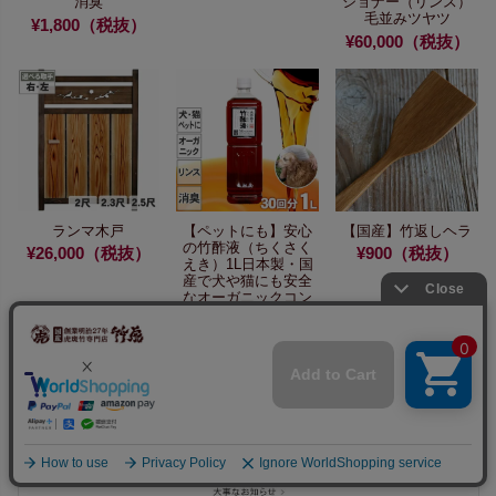
消臭
ショナー（リンス）
毛並みツヤツ
¥1,800（税抜）
¥60,000（税抜）
ランマ木戸
【ペットにも】
安心
【国産】竹返しヘラ
の竹酢液（ちくさく
¥26,000（税抜）
¥900（税抜）
えき）1L
日本製・国
産で犬や猫にも安全
な
オーガニックコン
ディショナー（リン
ス）
毛並みツヤツヤ
で
イヤなにおいも消
臭
¥3,500（税抜）