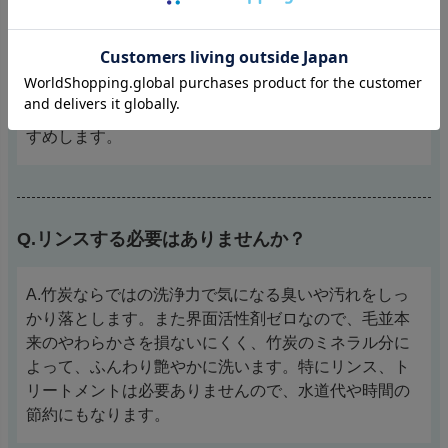
A.虎竹の里わんニャンシャンプーは、ワンちゃん猫ち
ゃんの種類関係なくお使いいただけます。天然成分
100％なので、うさぎやフェレットなどその他の小動物
などにも基本的にお使いいただけますが、念のため一
度獣医師や専門医へご相談されてからのご使用をおす
すめします。
Q.リンスする必要はありませんか？
A.竹炭ならではの洗浄力で気になる臭いや汚れをしっ
かり落とします。また界面活性剤ゼロなので、毛並本
来のやわらかさを損ないにくく、竹炭のミネラル分に
よって、ふんわり艶やかに洗います。特にリンス、ト
リートメントは必要ありませんので、水道代や時間の
節約にもなります。