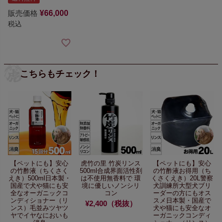
販売価格
¥
66,000
税込
こちらもチェック！
【ペットにも】
安心
虎竹の里 竹炭リンス
【ペットにも】
安心
の竹酢液（ちくさく
500ml
合成界面活性剤
の竹酢液お得用（ち
えき）500ml
日本製・
は不使用無香料で
環
くさくえき）20L
警察
国産で犬や猫にも安
境に優しいノンシリ
犬訓練所
大型犬ブリ
全な
オーガニックコ
コン
ーダーの方にもオス
ンディショナー（リ
スメ
日本製・国産で
¥2,400（税抜）
ンス）
毛並みツヤツ
犬や猫にも安全な
オ
ヤで
イヤなにおいも
ーガニックコンディ