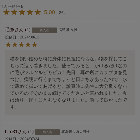
5.00
2
毛糸
1
福島県
女性
購入者
投稿日
2024/08/13
猫を飼い始めた時に身体に負担にならない物を探してこ
ちらに辿り着きました。使ってみると、かけるだけなの
に毛がツルツルピカピカ！先日、耳の所にカサブタを見
つけ、病院に行くまでちょっと日にちがあったので、水
で薄めて拭いてあげると、診察時に先生に大分良くなっ
ているのでそのまま続けてくださいと言われました。今
は治り、痒くこともなくなりました。買って良かったで
す。
hiro31
1
北海道
50代
男性
購入者
投稿日
2024/07/24