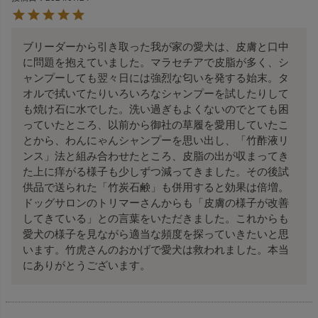
ブリーダーから引き取った我が家の愛犬は、皮膚と口中
に問題を抱えていました。マラセチアで皮脂が多く、シ
ャンプーしても翌々日には強烈な匂いを発する始末。タ
オルで拭いてたりいろいろなシャンプーを試したりして
も焼け石に水でした。洗い過ぎもよくないのでとても困
っていたところ、以前から御社の草履を愛用していたこ
とから、わんにゃんシャンプーを思い出し、「竹酢液リ
ンス」法と組み合わせたところ、皮脂の出が収まってき
た上に痒がる様子も少しずつ減ってきました。その後試
供品で送られた「竹炭石鹸」も併用すると効果は倍増。
ドッグサロンのトリマーさんからも「皮膚の様子が改善
してきている」との言葉をいただきました。これからも
愛犬の様子を見ながら適当な頻度を探っていきたいと思
います。竹虎さんのおかげで愛犬は救われました。本当
にありがとうございます。