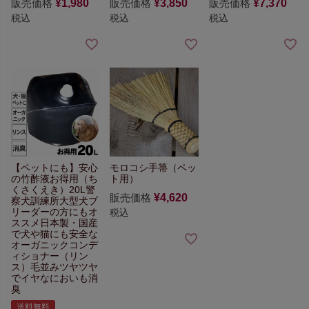
販売価格
¥
1,980
販売価格
¥
3,850
販売価格
¥
7,370
税込
税込
税込
【ペットにも】
安心
モロコシ手箒（ペッ
の竹酢液お得用（ち
ト用）
くさくえき）20L
警
販売価格
¥
4,620
察犬訓練所
大型犬ブ
リーダーの方にもオ
税込
ススメ
日本製・国産
で犬や猫にも安全な
オーガニックコンデ
ィショナー（リン
ス）
毛並みツヤツヤ
で
イヤなにおいも消
臭
送料無料