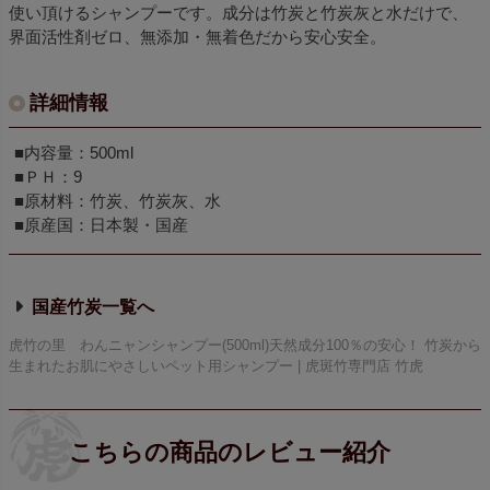
使い頂けるシャンプーです。成分は竹炭と竹炭灰と水だけで、
界面活性剤ゼロ、無添加・無着色だから安心安全。
詳細情報
■内容量：500ml
■ＰＨ：9
■原材料：竹炭、竹炭灰、水
■原産国：日本製・国産
国産竹炭
虎竹の里 わんニャンシャンプー(500ml)天然成分100％の安心！ 竹炭から
生まれたお肌にやさしいペット用シャンプー | 虎斑竹専門店 竹虎