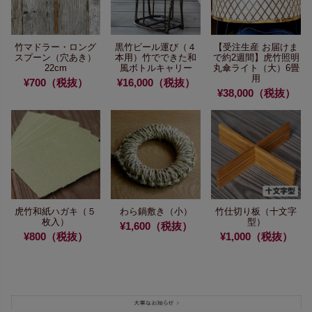
竹マドラー・ロング
黒竹ビール運び（４
【受注生産 お届けま
スプーン（穴あき）
本用）
竹でできた和
で約2週間】
虎竹照明
22cm
風ボトルキャリー
丸傘ライト（大）6畳
用
¥700（税抜）
¥16,000（税抜）
¥38,000（税抜）
虎竹和紙ハガキ（５
わら鍋敷き（小）
竹仕切り板（十文字
枚入）
型）
¥1,600（税抜）
¥800（税抜）
¥1,000（税抜）