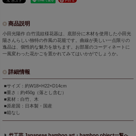
Pin it
商品説明
小田光陽作 白竹流紋様花器は、底部分に木材を使用した小田光
陽さんらしい独特の作風の花籠です。曲線が美しい一点限りの
逸品は、個性的な魅力を放ちます。お部屋のコーディネートに
一風変わった花かごを置かれてみてはいかがでしょうか。
詳細情報
■サイズ：約W18×H22×D14cm
■重さ：約450g（落とし含む）
■素材：白竹、木
■原産国：日本製・国産
■箱なし
竹工芸 Japanese bamboo art・bamboo object