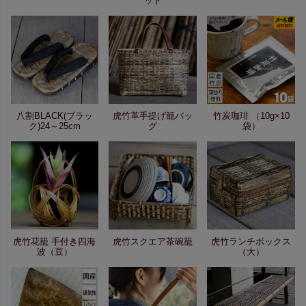
ット
八割BLACK(ブラッ
虎竹革手提げ籠バッ
竹炭珈琲 （10g×10
ク)24～25cm
グ
袋）
虎竹花籠 手付き四海
虎竹スクエア茶碗籠
虎竹ランチボックス
波（豆）
（大）