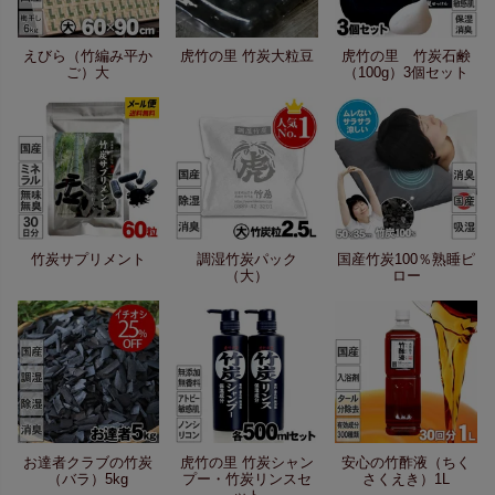
えびら（竹編み平か
虎竹の里 竹炭大粒豆
虎竹の里 竹炭石鹸
ご）大
（100g）3個セット
竹炭サプリメント
調湿竹炭パック
国産竹炭100％熟睡ピ
（大）
ロー
お達者クラブの竹炭
虎竹の里 竹炭シャン
安心の竹酢液（ちく
（バラ）5kg
プー・竹炭リンスセ
さくえき）1L