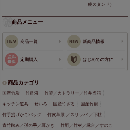
鏡スタンド）
商品メニュー
商品一覧
新商品情報
定期購入
はじめての方に
商品カテゴリ
国産竹炭
竹酢液
竹箸／カトラリー／竹弁当箱
キッチン道具
せいろ
国産竹ざる
国産竹籠
竹手提げかごバッグ
竹皮草履 ／スリッパ ／下駄
青竹踏み／孫の手／耳かき
竹垣／竹材／縁台／すのこ