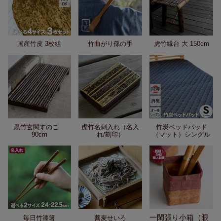
国産竹皮 3枚組
竹曲がり孫の手
虎竹縁台 大 150cm
黒竹玄関すのこ
虎竹名刺入れ（名入
竹炭ベッドパッド
90cm
れ/刻印）
（マット）シングル
一閑張り小箱（眼
毎日竹漆箸
蕎麦せいろ