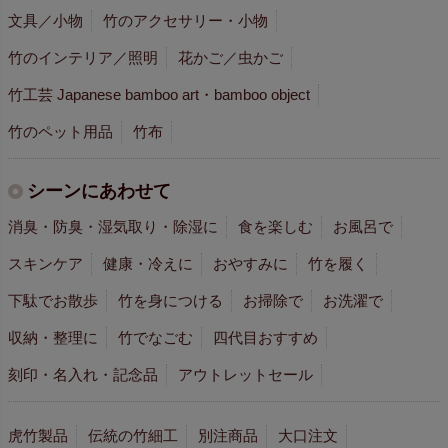
文具／小物
竹のアクセサリー・小物
竹のインテリア／照明
花かご／虫かご
竹工芸 Japanese bamboo art・bamboo object
竹のペット用品
竹布
シーンにあわせて
消臭・防臭・湿気取り・除湿に
食を楽しむ
お風呂で
スキンケア
健康・冷えに
おやすみに
竹を履く
下駄でお散歩
竹を身につける
お掃除で
お洗濯で
収納・整理に
竹でなごむ
四代目おすすめ
刻印・名入れ・記念品
アウトレットセール
虎竹製品
伝統の竹細工
別注商品
大口注文