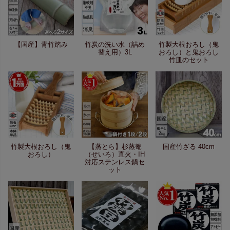
【国産】青竹踏み
竹炭の洗い水（詰め
竹製大根おろし（鬼
替え用）3L
おろし）と鬼おろし
竹皿のセット
竹製大根おろし（鬼
【蒸とら】杉蒸篭
国産竹ざる 40cm
おろし）
（せいろ）直火・IH
対応ステンレス鍋セ
ット