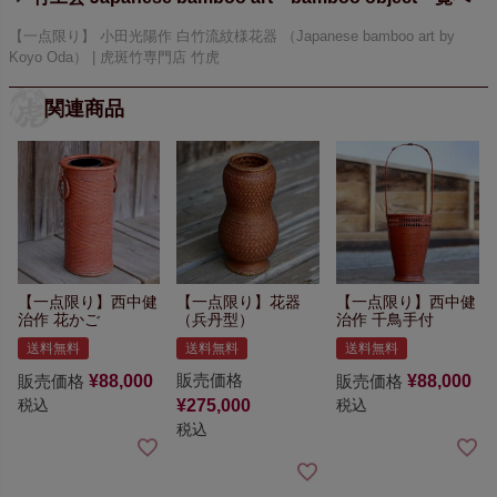
【一点限り】 小田光陽作 白竹流紋様花器 （Japanese bamboo art by
Koyo Oda） | 虎斑竹専門店 竹虎
関連商品
【一点限り】
西中健
【一点限り】
花器
【一点限り】
西中健
治作 花かご
（兵丹型）
治作 千鳥手付
送料無料
送料無料
送料無料
販売価格
販売価格
¥
88,000
販売価格
¥
88,000
¥
275,000
税込
税込
税込