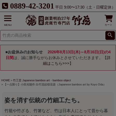
0889-42-3201
平日 9:00〜17:30（土・日曜定休）
カート
MENU
■お盆休みのお知らせ
2026年8月13日(木)～8月16日(日)の4
日間
は、誠に勝手ながらお休みとさせていただきます。【
詳
細はこちら>>>
】
HOME
竹工芸 Japanese bamboo art・bamboo object
【一点限り】小田光陽作 白竹流紋様花器（Japanese bamboo art by Koyo Oda）
姿を消す伝統の竹細工たち。
竹籠や竹ざる、竹箸など、竹は日本人にとって昔から暮