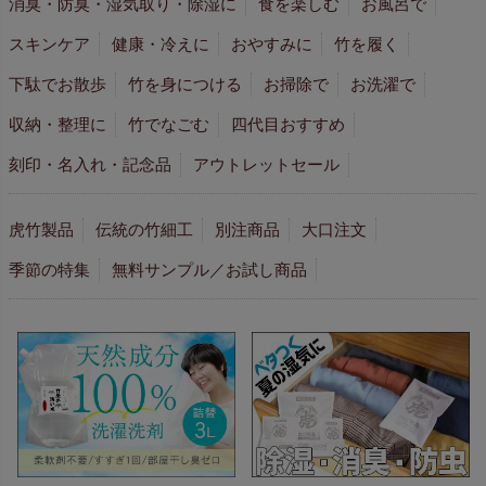
消臭・防臭・湿気取り・除湿に
食を楽しむ
お風呂で
スキンケア
健康・冷えに
おやすみに
竹を履く
下駄でお散歩
竹を身につける
お掃除で
お洗濯で
収納・整理に
竹でなごむ
四代目おすすめ
刻印・名入れ・記念品
アウトレットセール
虎竹製品
伝統の竹細工
別注商品
大口注文
季節の特集
無料サンプル／お試し商品