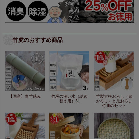
竹虎のおすすめ商品
【国産】青竹踏み
竹炭の洗い水（詰め
竹製大根おろし（鬼
替え用）3L
おろし）と鬼おろし
竹皿のセット