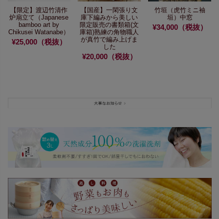
【限定】渡辺竹清作
【国産】一閑張り文
竹垣（虎竹ミニ袖
炉扇立て
（Japanese
庫
下編みから美しい
垣）中窓
bamboo art by
限定販売の書類箱(文
¥34,000（税抜）
Chikusei Watanabe）
庫箱)
熟練の角物職人
が真竹で編み上げま
¥25,000（税抜）
した
¥20,000（税抜）