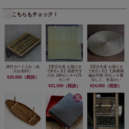
こちらもチェック！
虎竹カード入れ（名
【受注生産 お届けま
【受注生産 お届けま
入れ/刻印）
で約3ヶ月】
国産竹す
で約2ヶ月】
七島藺縄
だれ 180センチ×175
編み円座 50センチ
夏
¥20,000（税抜）
センチ
涼しく、冬温かい
¥21,500（税抜）
¥24,000（税抜）