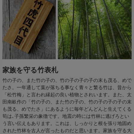
家族を守る竹表札
竹の子の、また竹の子の、竹の子の子の子の末も茂る、めで
たさ。一年通して葉が落ちる事なく青々と繁る竹は、昔から
「松竹梅」と言われ縁起の良い植物とされいます。また、太
田南畝作の「竹の子の、また竹の子の、竹の子の子の子の末
も茂る、めでたさ」にあるように毎年どんどんと生えてくる
筍は､子孫繁栄の象徴です。地震の時には竹林に逃げろとい
う言い伝えもあります。これは、しっかりと根を張り地固め
された竹林を古人が言ったものだと思います。家族を守る大