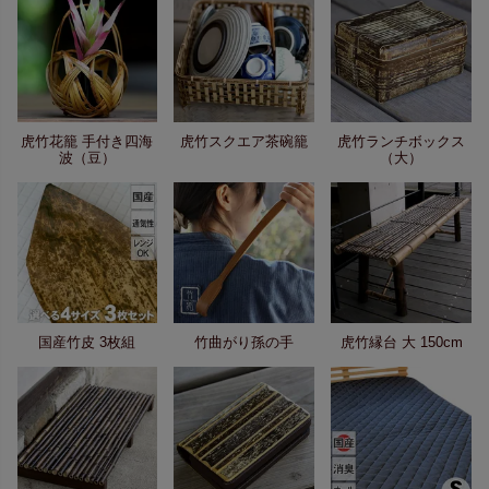
虎竹花籠 手付き四海
虎竹スクエア茶碗籠
虎竹ランチボックス
波（豆）
（大）
国産竹皮 3枚組
竹曲がり孫の手
虎竹縁台 大 150cm