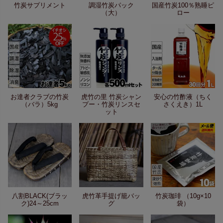
竹炭サプリメント
調湿竹炭パック
国産竹炭100％熟睡ピ
（大）
ロー
お達者クラブの竹炭
虎竹の里 竹炭シャン
安心の竹酢液（ちく
（バラ）5kg
プー・竹炭リンスセ
さくえき）1L
ット
八割BLACK(ブラッ
虎竹革手提げ籠バッ
竹炭珈琲 （10g×10
ク)24～25cm
グ
袋）