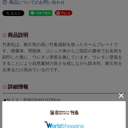
商品についてのお問い合わせ
Pin it
商品説明
竹表札は、耐久性の高い竹集成材を使ったネームプレートで
す。楷書体、明朝体、ゴシック体からご指定の書体でお名前を
刻印した後に、ウレタン塗装を施しています。ウレタン塗装を
することにより自然素材の良さを残しながら防水性、耐久性を
出来るだけ高めているのです。
詳細情報
■サイズ：約W10×H2×D20cm
■素材：竹集成材
■原産国：日本製・国産
※ウレタン塗装仕上げ