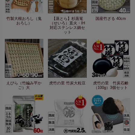
竹製大根おろし（鬼
【蒸とら】杉蒸篭
国産竹ざる 40cm
おろし）
（せいろ）直火・IH
対応ステンレス鍋セ
ット
えびら（竹編み平か
虎竹の里 竹炭大粒豆
虎竹の里 竹炭石鹸
ご）大
（100g）3個セット