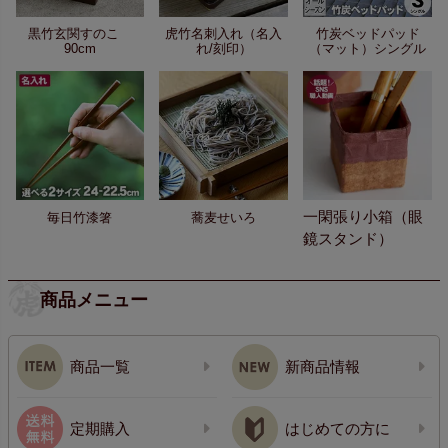
黒竹玄関すのこ
虎竹名刺入れ（名入
竹炭ベッドパッド
90cm
れ/刻印）
（マット）シングル
一閑張り小箱（眼
毎日竹漆箸
蕎麦せいろ
鏡スタンド）
商品メニュー
商品一覧
新商品情報
定期購入
はじめての方に