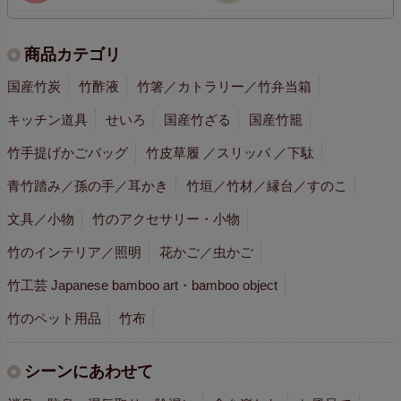
商品カテゴリ
国産竹炭
竹酢液
竹箸／カトラリー／竹弁当箱
キッチン道具
せいろ
国産竹ざる
国産竹籠
竹手提げかごバッグ
竹皮草履 ／スリッパ ／下駄
青竹踏み／孫の手／耳かき
竹垣／竹材／縁台／すのこ
文具／小物
竹のアクセサリー・小物
竹のインテリア／照明
花かご／虫かご
竹工芸 Japanese bamboo art・bamboo object
竹のペット用品
竹布
シーンにあわせて