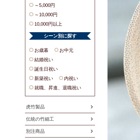
～5,000円
～10,000円
10,000円以上
シーン別に探す
お歳暮
お中元
結婚祝い
誕生日祝い
新築祝い
内祝い
就職、昇進、退職祝い
虎竹製品
伝統の竹細工
別注商品