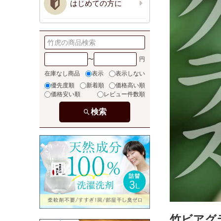
はじめての方に
〜
在庫なし商品
表示
表示しない
優先度順
新着順
価格高い順
価格安い順
レビュー件数順
検索
竹ビアグ