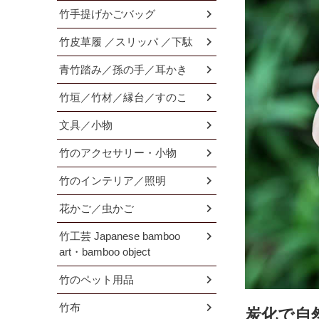
竹手提げかごバッグ
竹皮草履 ／スリッパ ／下駄
青竹踏み／孫の手／耳かき
竹垣／竹材／縁台／すのこ
文具／小物
竹のアクセサリー・小物
竹のインテリア／照明
花かご／虫かご
竹工芸 Japanese bamboo
art・bamboo object
竹のペット用品
竹布
炭化で自