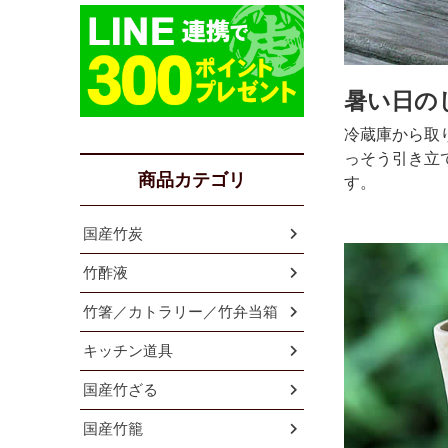
暑い日の
冷蔵庫から取
っそう引き立
商品カテゴリ
す。
国産竹炭
竹酢液
竹箸／カトラリー／竹弁当箱
キッチン道具
国産竹ざる
国産竹籠