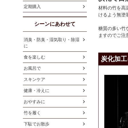
定期購入
材料の竹を高
けるよう無塗
シーンにあわせて
糖質の多い竹
ますのでご注
消臭・防臭・湿気取り・除湿
に
食を楽しむ
炭化加工
お風呂で
スキンケア
健康・冷えに
おやすみに
竹を履く
下駄でお散歩