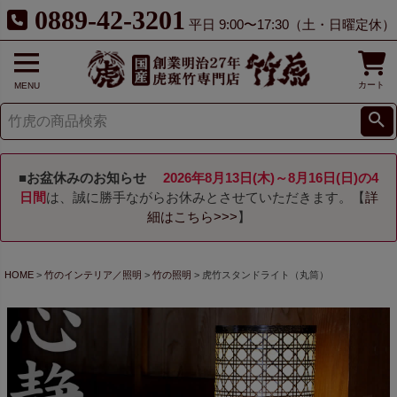
0889-42-3201
平日 9:00〜17:30（土・日曜定休）
カート
MENU
■お盆休みのお知らせ
2026年8月13日(木)～8月16日(日)の4
日間
は、誠に勝手ながらお休みとさせていただきます。【
詳
細はこちら>>>
】
HOME
竹のインテリア／照明
竹の照明
虎竹スタンドライト（丸筒）