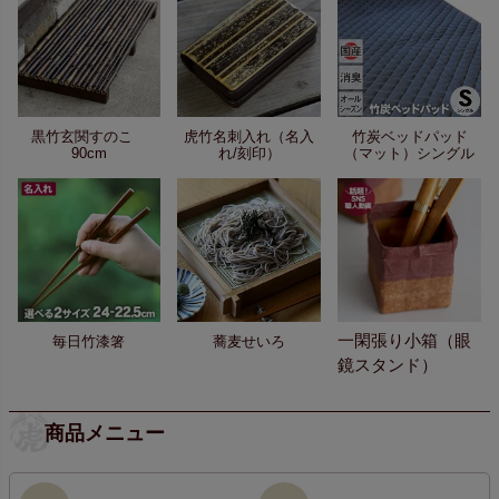
黒竹玄関すのこ
虎竹名刺入れ（名入
竹炭ベッドパッド
90cm
れ/刻印）
（マット）シングル
一閑張り小箱（眼
毎日竹漆箸
蕎麦せいろ
鏡スタンド）
商品メニュー