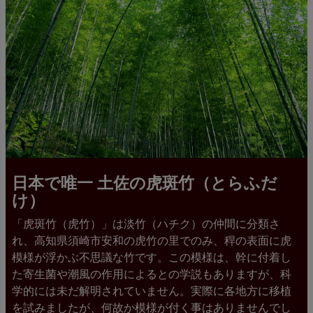
日本で唯一 土佐の虎斑竹（とらふだ
け）
「虎斑竹（虎竹）」は淡竹（ハチク）の仲間に分類さ
れ、高知県須崎市安和の虎竹の里でのみ、稈の表面に虎
模様が浮かぶ不思議な竹です。この模様は、幹に付着し
た寄生菌や潮風の作用によるとの学説もありますが、科
学的には未だ解明されていません。実際に各地方に移植
を試みましたが、何故か模様が付く事はありませんでし