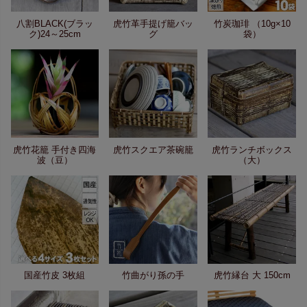
八割BLACK(ブラッ
虎竹革手提げ籠バッ
竹炭珈琲 （10g×10
ク)24～25cm
グ
袋）
虎竹花籠 手付き四海
虎竹スクエア茶碗籠
虎竹ランチボックス
波（豆）
（大）
国産竹皮 3枚組
竹曲がり孫の手
虎竹縁台 大 150cm