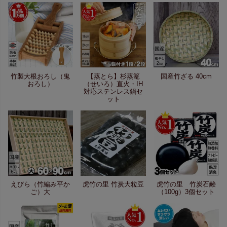
竹製大根おろし（鬼
【蒸とら】杉蒸篭
国産竹ざる 40cm
おろし）
（せいろ）直火・IH
対応ステンレス鍋セ
ット
えびら（竹編み平か
虎竹の里 竹炭大粒豆
虎竹の里 竹炭石鹸
ご）大
（100g）3個セット