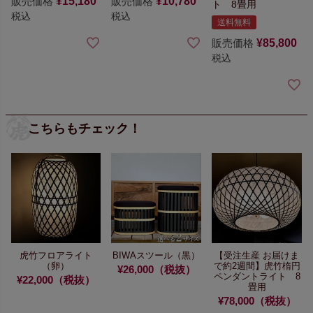
販売価格
¥
15,180
販売価格
¥
10,780
ト 8畳用
税込
税込
送料無料
販売価格
¥
85,800
税込
こちらもチェック！
虎竹フロアライト
BIWAスツール（黒）
【受注生産 お届けま
（卵）
で約2週間】
虎竹楕円
¥26,000（税抜）
ペンダントライト 8
¥22,000（税抜）
畳用
¥78,000（税抜）