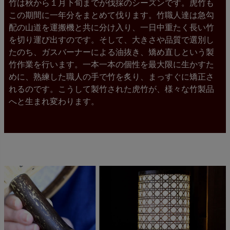
竹は秋から１月下旬までが伐採のシーズンです。虎竹も
この期間に一年分をまとめて伐ります。竹職人達は急勾
配の山道を運搬機と共に分け入り、一日中重たく長い竹
を切り運び出すのです。そして、大きさや品質で選別し
たのち、ガスバーナーによる油抜き、矯め直しという製
竹作業を行います。一本一本の個性を最大限に生かすた
めに、熟練した職人の手で竹を炙り、まっすぐに矯正さ
れるのです。こうして製竹された虎竹が、様々な竹製品
へと生まれ変わります。