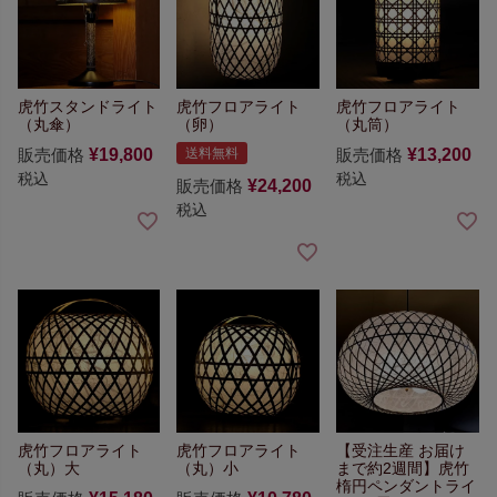
虎竹スタンドライト
虎竹フロアライト
虎竹フロアライト
（丸傘）
（卵）
（丸筒）
販売価格
¥
19,800
送料無料
販売価格
¥
13,200
税込
税込
販売価格
¥
24,200
税込
虎竹フロアライト
虎竹フロアライト
【受注生産 お届け
（丸）大
（丸）小
まで約2週間】
虎竹
楕円ペンダントライ