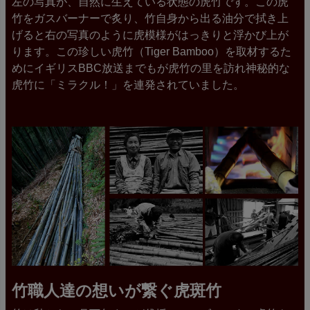
左の写真が、自然に生えている状態の虎竹です。この虎
竹をガスバーナーで炙り、竹自身から出る油分で拭き上
げると右の写真のように虎模様がはっきりと浮かび上が
ります。この珍しい虎竹（Tiger Bamboo）を取材するた
めにイギリスBBC放送までもが虎竹の里を訪れ神秘的な
虎竹に「ミラクル！」を連発されていました。
竹職人達の想いが繋ぐ虎斑竹