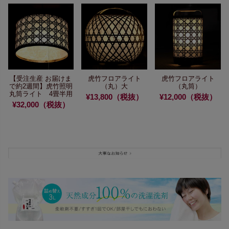
【受注生産 お届けま
虎竹フロアライト
虎竹フロアライト
で約2週間】
虎竹照明
（丸）大
（丸筒）
丸筒ライト 4畳半用
¥13,800（税抜）
¥12,000（税抜）
¥32,000（税抜）