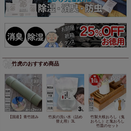
竹虎のおすすめ商品
【国産】青竹踏み
竹炭の洗い水（詰め
竹製大根おろし（鬼
替え用）3L
おろし）と鬼おろし
竹皿のセット