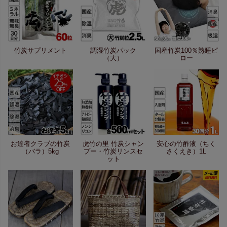
竹炭サプリメント
調湿竹炭パック
国産竹炭100％熟睡ピ
（大）
ロー
お達者クラブの竹炭
虎竹の里 竹炭シャン
安心の竹酢液（ちく
（バラ）5kg
プー・竹炭リンスセ
さくえき）1L
ット