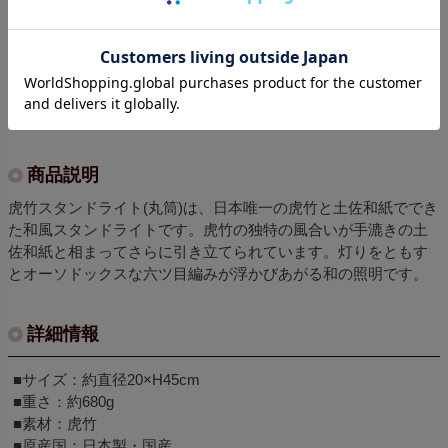
商品についてのお問い合わせ
Pin it
商品説明
虎竹スタンドライト(丸筒)は、日本唯一の虎竹と土佐和紙ででき
た和風スタンドライトです。虎竹の独特の風合いが手漉きの土
佐和紙と相まってさらに引き立てられています。灯りをともす
とオーソドックスな六ツ目編みが浮かびあがる和の照明です。
詳細情報
■サイズ：約直径20×H45cm
■重さ：約680g
■素材：虎竹
■原産国：日本製・国産