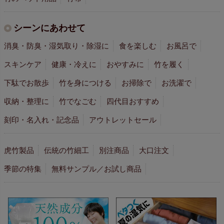
シーンにあわせて
消臭・防臭・湿気取り・除湿に
食を楽しむ
お風呂で
スキンケア
健康・冷えに
おやすみに
竹を履く
下駄でお散歩
竹を身につける
お掃除で
お洗濯で
収納・整理に
竹でなごむ
四代目おすすめ
刻印・名入れ・記念品
アウトレットセール
虎竹製品
伝統の竹細工
別注商品
大口注文
季節の特集
無料サンプル／お試し商品