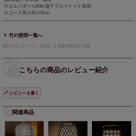
※エルパボール60w 親子プルソケット使用
※コード長さ約170cm
竹の照明
虎竹スタンドライト（丸筒） | 虎斑竹専門店 竹虎
レビューを書く
関連商品