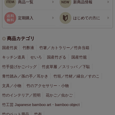
商品一覧
新商品情報
定期購入
はじめての方に
商品カテゴリ
国産竹炭
竹酢液
竹箸／カトラリー／竹弁当箱
キッチン道具
せいろ
国産竹ざる
国産竹籠
竹手提げかごバッグ
竹皮草履 ／スリッパ ／下駄
青竹踏み／孫の手／耳かき
竹垣／竹材／縁台／すのこ
文具／小物
竹のアクセサリー・小物
竹のインテリア／照明
花かご／虫かご
竹工芸 Japanese bamboo art・bamboo object
竹のペット用品
竹布