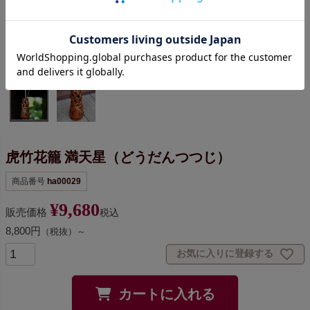
虎竹花籠 満天星（どうだんつつじ）
商品番号
ha00029
¥
9,680
販売価格
税込
8,800円
（税抜）～
お気に入りに登録する
カートに入れる