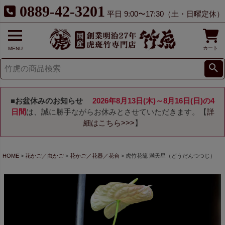
0889-42-3201
平日 9:00〜17:30（土・日曜定休）
カート
MENU
■お盆休みのお知らせ
2026年8月13日(木)～8月16日(日)の4
日間
は、誠に勝手ながらお休みとさせていただきます。【
詳
細はこちら>>>
】
HOME
花かご／虫かご
花かご／花器／花台
虎竹花籠 満天星（どうだんつつじ）