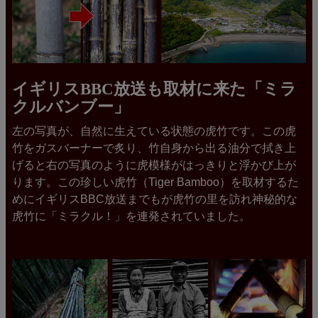
イギリスBBC放送も取材に来た「ミラ
クルバンブー」
左の写真が、自然に生えている状態の虎竹です。この虎
竹をガスバーナーで炙り、竹自身から出る油分で拭き上
げると右の写真のように虎模様がはっきりと浮かび上が
ります。この珍しい虎竹（Tiger Bamboo）を取材するた
めにイギリスBBC放送までもが虎竹の里を訪れ神秘的な
虎竹に「ミラクル！」を連発されていました。