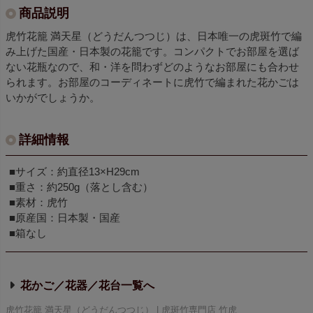
商品説明
虎竹花籠 満天星（どうだんつつじ）は、日本唯一の虎斑竹で編
み上げた国産・日本製の花籠です。コンパクトでお部屋を選ば
ない花瓶なので、和・洋を問わずどのようなお部屋にも合わせ
られます。お部屋のコーディネートに虎竹で編まれた花かごは
いかがでしょうか。
詳細情報
■サイズ：約直径13×H29cm
■重さ：約250g（落とし含む）
■素材：虎竹
■原産国：日本製・国産
■箱なし
花かご／花器／花台
虎竹花籠 満天星（どうだんつつじ） | 虎斑竹専門店 竹虎