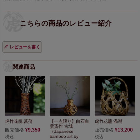
レビューを書く
関連商品
虎竹花籠 菖蒲
【一点限り】
白石白
虎竹花籠 渦潮
雲斎作 古城
販売価格
¥
9,350
販売価格
¥
13,200
（Japanese
bamboo art by
税込
税込