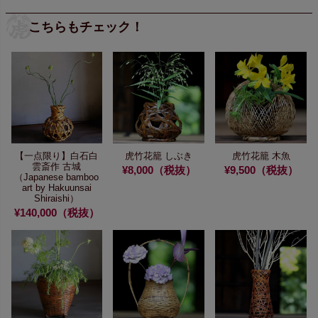
こちらもチェック！
【一点限り】
白石白
虎竹花籠 しぶき
虎竹花籠 木魚
雲斎作 古城
¥8,000（税抜）
¥9,500（税抜）
（Japanese bamboo
art by Hakuunsai
Shiraishi）
¥140,000（税抜）