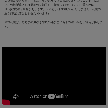
なる場合があります。また、その反対の場合もありますのでご了承くださ
い。竹筒製落としは天然竹を加工して製造しておりますので重さが50～
100g程度違う場合があります。（落としはお選びいただけません、花籠の
重さ記載は落としを含んでいます）
※竹花籠は、持ち手の藤巻きや底の銘などに若干の違いがある場合がありま
す。