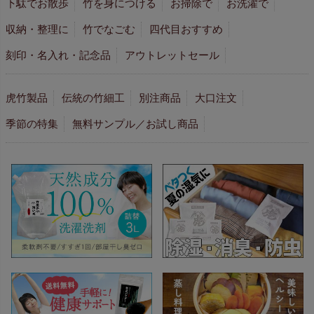
下駄でお散歩
竹を身につける
お掃除で
お洗濯で
収納・整理に
竹でなごむ
四代目おすすめ
刻印・名入れ・記念品
アウトレットセール
虎竹製品
伝統の竹細工
別注商品
大口注文
季節の特集
無料サンプル／お試し商品