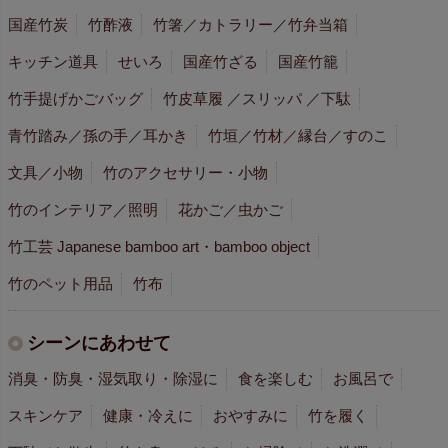
国産竹炭
竹酢液
竹箸／カトラリー／竹弁当箱
キッチン道具
せいろ
国産竹ざる
国産竹籠
竹手提げかごバッグ
竹皮草履 ／スリッパ ／下駄
青竹踏み／孫の手／耳かき
竹垣／竹材／縁台／すのこ
文具／小物
竹のアクセサリー・小物
竹のインテリア／照明
花かご／虫かご
竹工芸 Japanese bamboo art・bamboo object
竹のペット用品
竹布
シーンにあわせて
消臭・防臭・湿気取り・除湿に
食を楽しむ
お風呂で
スキンケア
健康・冷えに
おやすみに
竹を履く