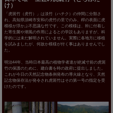
け）
「虎斑竹（虎竹）」は淡竹（ハチク）の仲間に分類さ
れ、高知県須崎市安和の虎竹の里でのみ、稈の表面に虎
模様が浮かぶ不思議な竹です。この模様は、幹に付着し
た寄生菌や潮風の作用によるとの学説もありますが、科
学的には未だ解明されていません。実際に各地方に移植
を試みましたが、何故か模様が付く事はありませんでし
た。
明治44年、当時日本最高の植物学者達が絶滅寸前の虎斑
竹の保護のために、建白書を時の政府に提出しました。
これが今日の天然記念物条例発布の導火線となり、天然
記念物保存法が発令され虎斑竹はその第一号の指定を受
けたのです。