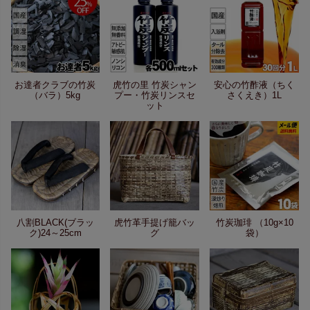
お達者クラブの竹炭
虎竹の里 竹炭シャン
安心の竹酢液（ちく
（バラ）5kg
プー・竹炭リンスセ
さくえき）1L
ット
八割BLACK(ブラッ
虎竹革手提げ籠バッ
竹炭珈琲 （10g×10
ク)24～25cm
グ
袋）