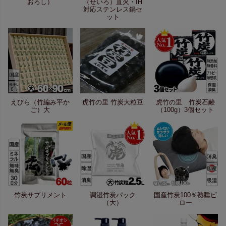
おろし）
（せいろ）直火・IH
対応ステンレス鍋セ
ット
えびら（竹編み平か
虎竹の里 竹炭大粒豆
虎竹の里 竹炭石鹸
ご）大
（100g）3個セット
竹炭サプリメント
調湿竹炭パック
国産竹炭100％熟睡ピ
（大）
ロー