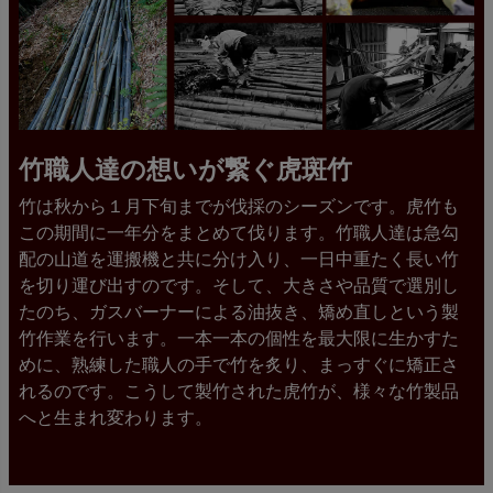
竹職人達の想いが繋ぐ虎斑竹
竹は秋から１月下旬までが伐採のシーズンです。虎竹も
この期間に一年分をまとめて伐ります。竹職人達は急勾
配の山道を運搬機と共に分け入り、一日中重たく長い竹
を切り運び出すのです。そして、大きさや品質で選別し
たのち、ガスバーナーによる油抜き、矯め直しという製
竹作業を行います。一本一本の個性を最大限に生かすた
めに、熟練した職人の手で竹を炙り、まっすぐに矯正さ
れるのです。こうして製竹された虎竹が、様々な竹製品
へと生まれ変わります。