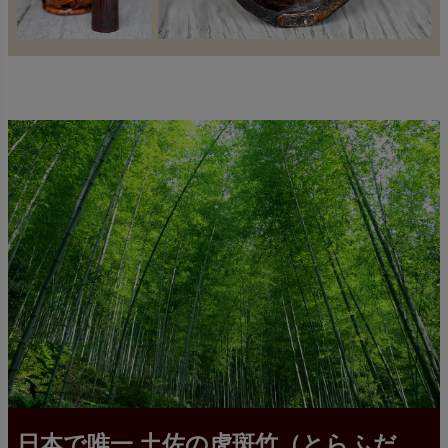
日本で唯一 土佐の虎斑竹（とらふだ