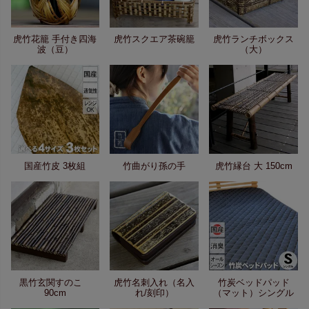
虎竹花籠 手付き四海
虎竹スクエア茶碗籠
虎竹ランチボックス
波（豆）
（大）
国産竹皮 3枚組
竹曲がり孫の手
虎竹縁台 大 150cm
黒竹玄関すのこ
虎竹名刺入れ（名入
竹炭ベッドパッド
90cm
れ/刻印）
（マット）シングル