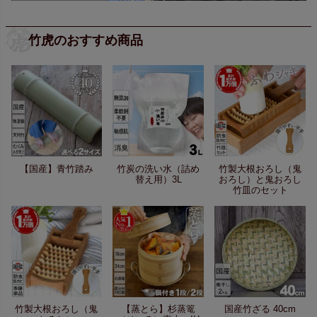
竹虎のおすすめ商品
【国産】青竹踏み
竹炭の洗い水（詰め
竹製大根おろし（鬼
替え用）3L
おろし）と鬼おろし
竹皿のセット
竹製大根おろし（鬼
【蒸とら】杉蒸篭
国産竹ざる 40cm