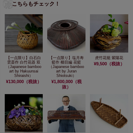
こちらもチェック！
【一点限り】
白石白
【一点限り】
塩月寿
虎竹花籠 紫陽花
雲斎作 白竹花器 双
籃作 櫛目編 花籃
¥9,500（税抜）
（Japanese bamboo
（Japanese bamboo
art by Hakuunsai
art by Juran
Shiraishi）
Shiotsuki）
¥130,000（税抜）
¥1,800,000（税
抜）