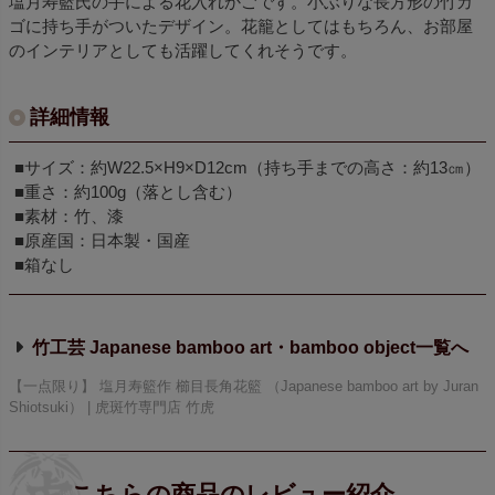
塩月寿籃氏の手による花入れかごです。小ぶりな長方形の竹カ
ゴに持ち手がついたデザイン。花籠としてはもちろん、お部屋
のインテリアとしても活躍してくれそうです。
詳細情報
■サイズ：約W22.5×H9×D12cm（持ち手までの高さ：約13㎝）
■重さ：約100g（落とし含む）
■素材：竹、漆
■原産国：日本製・国産
■箱なし
竹工芸 Japanese bamboo art・bamboo object
【一点限り】 塩月寿籃作 櫛目長角花籃 （Japanese bamboo art by Juran
Shiotsuki） | 虎斑竹専門店 竹虎