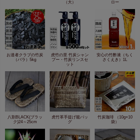
（大）
ロー
お達者クラブの竹炭
虎竹の里 竹炭シャン
安心の竹酢液（ちく
（バラ）5kg
プー・竹炭リンスセ
さくえき）1L
ット
八割BLACK(ブラッ
虎竹革手提げ籠バッ
竹炭珈琲 （10g×10
ク)24～25cm
グ
袋）