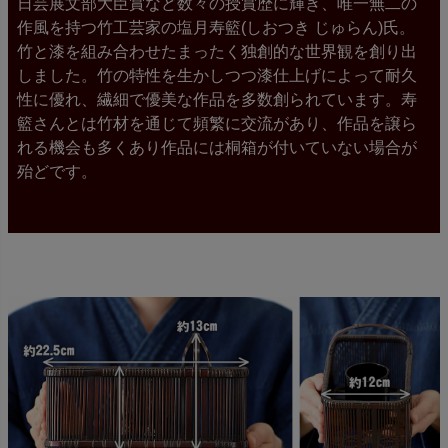
日芸展文部大臣賞など数々の授賞歴に輝き、唯一無二の
作風を持つ竹工芸家の塩月寿籃(しおつき じゅらん)氏。
竹と漆を組み合わせたまったく独創的な世界観を創り出
しました。竹の特性を生かしつつ漆仕上げによって耐久
性に優れ、繊細で優美な作品を多数創られています。寿
籃さんとは竹材を通じて頻繁に交流があり、作品を譲ら
れる機会も多くあり作品には桐箱が付いていない場合が
殆どです。