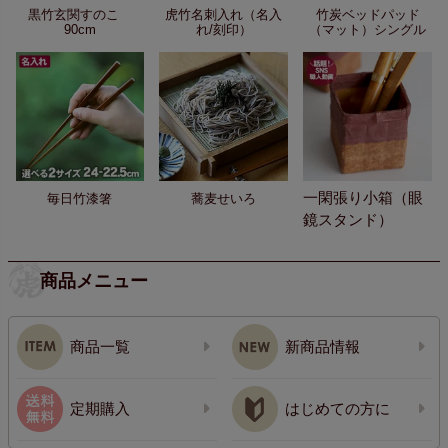
黒竹玄関すのこ
虎竹名刺入れ（名入
竹炭ベッドパッド
90cm
れ/刻印）
（マット）シングル
一閑張り小箱（眼
毎日竹漆箸
蕎麦せいろ
鏡スタンド）
商品メニュー
商品一覧
新商品情報
定期購入
はじめての方に