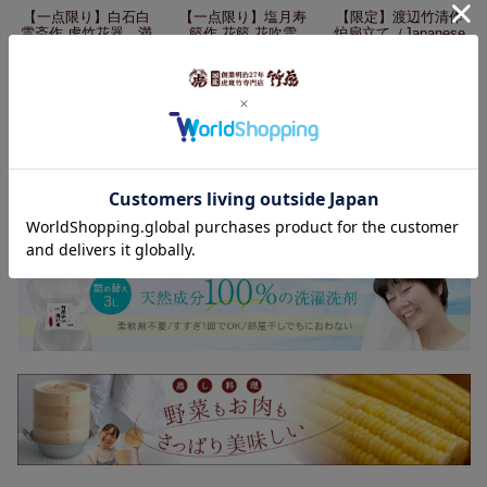
【一点限り】
白石白
【一点限り】
塩月寿
【限定】渡辺竹清作
雲斎作 虎竹花器 満
籃作 花籃 花吹雪
炉扇立て
（Japanese
（Japanese bamboo
（Japanese bamboo
bamboo art by
art by Hakuunsai
art by Juran
Chikusei Watanabe）
Shiraishi）
Shiotsuki）
¥25,000（税抜）
¥140,000（税抜）
¥550,000（税抜）