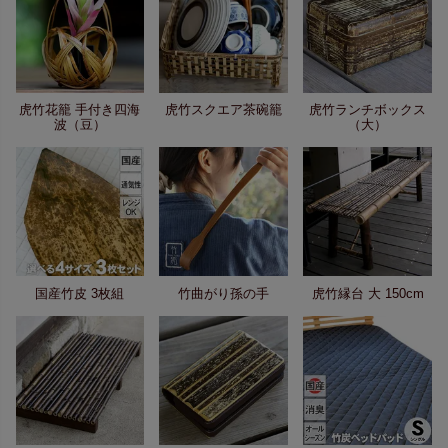
虎竹花籠 手付き四海
虎竹スクエア茶碗籠
虎竹ランチボックス
波（豆）
（大）
国産竹皮 3枚組
竹曲がり孫の手
虎竹縁台 大 150cm