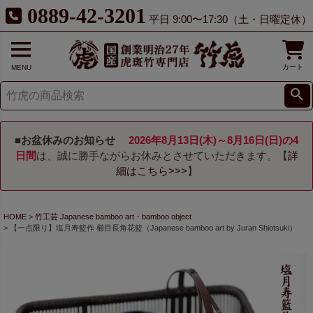
0889-42-3201
平日 9:00〜17:30（土・日曜定休）
カート
MENU
■お盆休みのお知らせ
2026年8月13日(木)～8月16日(日)の4
日間
は、誠に勝手ながらお休みとさせていただきます。【
詳
細はこちら>>>
】
HOME
竹工芸 Japanese bamboo art・bamboo object
【一点限り】塩月寿籃作 櫛目長角花籃（Japanese bamboo art by Juran Shiotsuki）