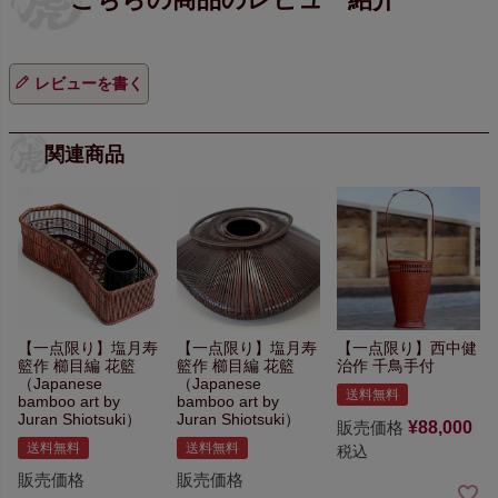
レビューを書く
関連商品
【一点限り】
塩月寿
【一点限り】
塩月寿
【一点限り】
西中健
籃作 櫛目編 花籃
籃作 櫛目編 花籃
治作 千鳥手付
（Japanese
（Japanese
送料無料
bamboo art by
bamboo art by
Juran Shiotsuki）
Juran Shiotsuki）
販売価格
¥
88,000
送料無料
送料無料
税込
販売価格
販売価格