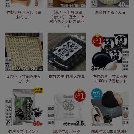
竹製大根おろし（鬼
【蒸とら】杉蒸篭
国産竹ざる 40cm
おろし）
（せいろ）直火・IH
対応ステンレス鍋セ
ット
えびら（竹編み平か
虎竹の里 竹炭大粒豆
虎竹の里 竹炭石鹸
ご）大
（100g）3個セット
竹炭サプリメント
調湿竹炭パック
国産竹炭100％熟睡ピ