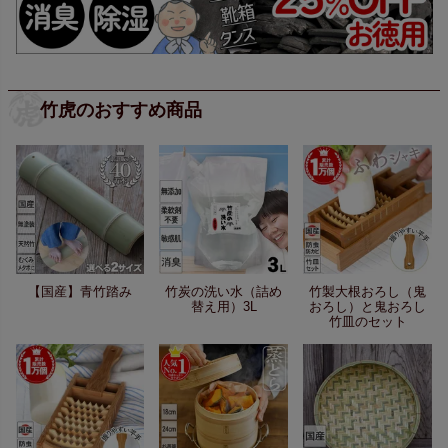
竹虎のおすすめ商品
【国産】青竹踏み
竹炭の洗い水（詰め
竹製大根おろし（鬼
替え用）3L
おろし）と鬼おろし
竹皿のセット