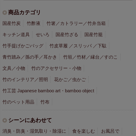
商品カテゴリ
国産竹炭
竹酢液
竹箸／カトラリー／竹弁当箱
キッチン道具
せいろ
国産竹ざる
国産竹籠
竹手提げかごバッグ
竹皮草履 ／スリッパ ／下駄
青竹踏み／孫の手／耳かき
竹垣／竹材／縁台／すのこ
文具／小物
竹のアクセサリー・小物
竹のインテリア／照明
花かご／虫かご
竹工芸 Japanese bamboo art・bamboo object
竹のペット用品
竹布
シーンにあわせて
消臭・防臭・湿気取り・除湿に
食を楽しむ
お風呂で