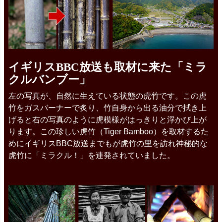
イギリスBBC放送も取材に来た「ミラ
クルバンブー」
左の写真が、自然に生えている状態の虎竹です。この虎
竹をガスバーナーで炙り、竹自身から出る油分で拭き上
げると右の写真のように虎模様がはっきりと浮かび上が
ります。この珍しい虎竹（Tiger Bamboo）を取材するた
めにイギリスBBC放送までもが虎竹の里を訪れ神秘的な
虎竹に「ミラクル！」を連発されていました。