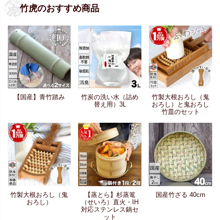
竹虎のおすすめ商品
【国産】青竹踏み
竹炭の洗い水（詰め
竹製大根おろし（鬼
替え用）3L
おろし）と鬼おろし
竹皿のセット
竹製大根おろし（鬼
【蒸とら】杉蒸篭
国産竹ざる 40cm
おろし）
（せいろ）直火・IH
対応ステンレス鍋セ
ット