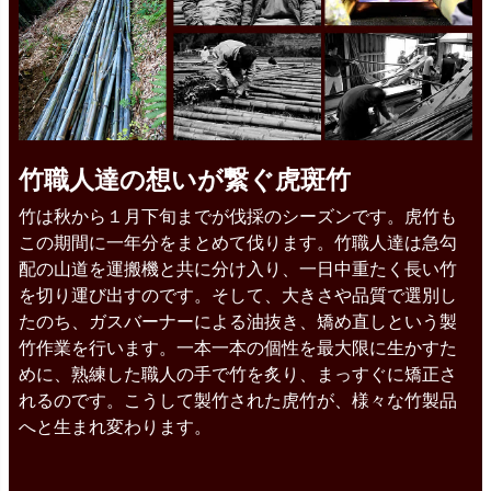
竹職人達の想いが繋ぐ虎斑竹
竹は秋から１月下旬までが伐採のシーズンです。虎竹も
この期間に一年分をまとめて伐ります。竹職人達は急勾
配の山道を運搬機と共に分け入り、一日中重たく長い竹
を切り運び出すのです。そして、大きさや品質で選別し
たのち、ガスバーナーによる油抜き、矯め直しという製
竹作業を行います。一本一本の個性を最大限に生かすた
めに、熟練した職人の手で竹を炙り、まっすぐに矯正さ
れるのです。こうして製竹された虎竹が、様々な竹製品
へと生まれ変わります。