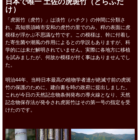
日本で唯一 土佐の虎斑竹（とらふだ
け）
「虎斑竹（虎竹）」は淡竹（ハチク）の仲間に分類さ
れ、高知県須崎市安和の虎竹の里でのみ、稈の表面に虎
模様が浮かぶ不思議な竹です。この模様は、幹に付着し
た寄生菌や潮風の作用によるとの学説もありますが、科
学的には未だ解明されていません。実際に各地方に移植
を試みましたが、何故か模様が付く事はありませんでし
た。
明治44年、当時日本最高の植物学者達が絶滅寸前の虎斑
竹の保護のために、建白書を時の政府に提出しました。
これが今日の天然記念物条例発布の導火線となり、天然
記念物保存法が発令され虎斑竹はその第一号の指定を受
けたのです。