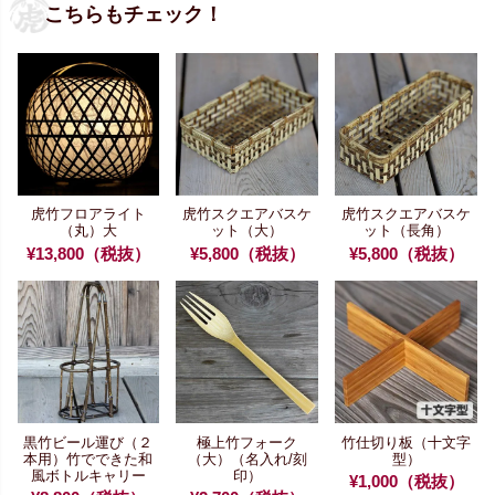
こちらもチェック！
虎竹フロアライト
虎竹スクエアバスケ
虎竹スクエアバスケ
（丸）大
ット（大）
ット（長角）
¥13,800（税抜）
¥5,800（税抜）
¥5,800（税抜）
黒竹ビール運び（２
極上竹フォーク
竹仕切り板（十文字
本用）
竹でできた和
（大）
（名入れ/刻
型）
風ボトルキャリー
印）
¥1,000（税抜）