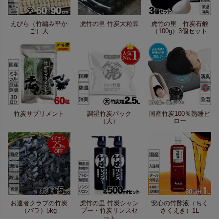
えびら（竹編み平か
虎竹の里 竹炭大粒豆
虎竹の里 竹炭石鹸
ご）大
（100g）3個セット
竹炭サプリメント
調湿竹炭パック
国産竹炭100％熟睡ピ
（大）
ロー
お達者クラブの竹炭
虎竹の里 竹炭シャン
安心の竹酢液（ちく
（バラ）5kg
プー・竹炭リンスセ
さくえき）1L
ット