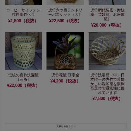
コーヒーサイフォン
虎竹六ツ目ランドリ
虎竹網代袋底
（舞妓
撹拌用竹ヘラ
ーバスケット（大）
籠、芸妓籠、お座敷
籠）
¥1,800（税抜）
¥22,500（税抜）
¥20,000（税抜）
伝統の真竹洗濯籠
虎竹花籠 豆宗全
虎竹洗濯籠（中）
日
（三角）
本唯一の虎竹で
昔懐
¥4,200（税抜）
かしい洗濯籠を復刻
¥22,000（税抜）
高足付で通気性に優
れています
¥7,800（税抜）