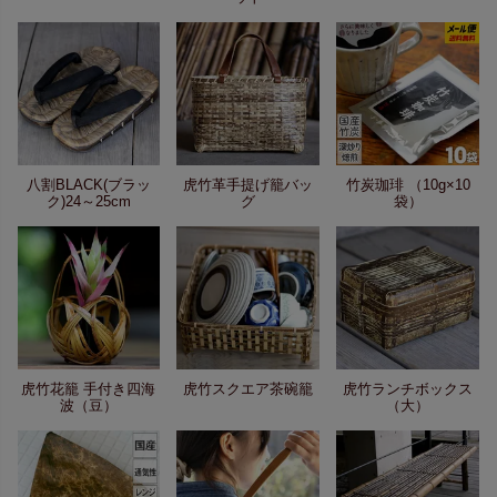
八割BLACK(ブラッ
虎竹革手提げ籠バッ
竹炭珈琲 （10g×10
ク)24～25cm
グ
袋）
虎竹花籠 手付き四海
虎竹スクエア茶碗籠
虎竹ランチボックス
波（豆）
（大）