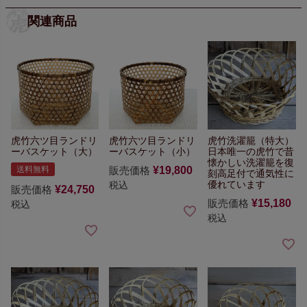
関連商品
虎竹六ツ目ランドリ
虎竹六ツ目ランドリ
虎竹洗濯籠（特大）
ーバスケット（大）
ーバスケット（小）
日本唯一の虎竹で
昔
懐かしい洗濯籠を復
送料無料
販売価格
¥
19,800
刻
高足付で通気性に
優れています
税込
販売価格
¥
24,750
販売価格
¥
15,180
税込
税込