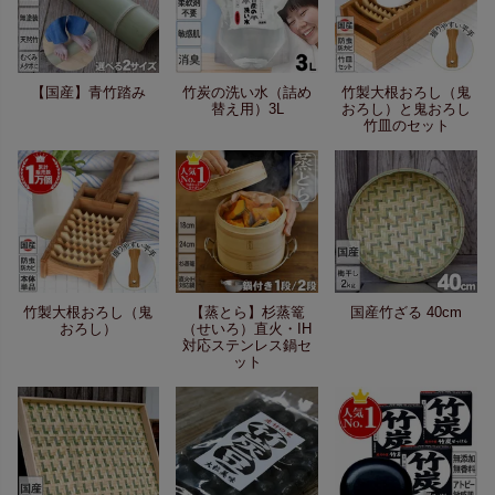
【国産】青竹踏み
竹炭の洗い水（詰め
竹製大根おろし（鬼
替え用）3L
おろし）と鬼おろし
竹皿のセット
竹製大根おろし（鬼
【蒸とら】杉蒸篭
国産竹ざる 40cm
おろし）
（せいろ）直火・IH
対応ステンレス鍋セ
ット