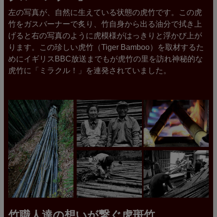
左の写真が、自然に生えている状態の虎竹です。この虎
竹をガスバーナーで炙り、竹自身から出る油分で拭き上
げると右の写真のように虎模様がはっきりと浮かび上が
ります。この珍しい虎竹（Tiger Bamboo）を取材するた
めにイギリスBBC放送までもが虎竹の里を訪れ神秘的な
虎竹に「ミラクル！」を連発されていました。
竹職人達の想いが繋ぐ虎斑竹