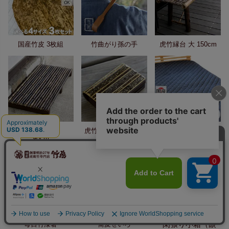
国産竹皮 3枚組
竹曲がり孫の手
虎竹縁台 大 150cm
黒竹玄関すのこ
虎竹名刺入れ（名入
竹炭ベッドパッド
90cm
れ/刻印）
（マット）シングル
一閑張り小箱（眼
毎日竹漆箸
蕎麦せいろ