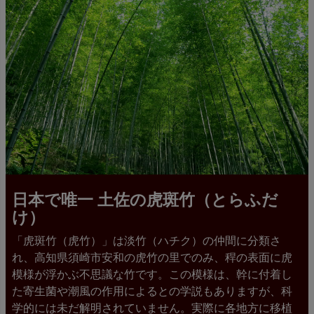
日本で唯一 土佐の虎斑竹（とらふだ
け）
「虎斑竹（虎竹）」は淡竹（ハチク）の仲間に分類さ
れ、高知県須崎市安和の虎竹の里でのみ、稈の表面に虎
模様が浮かぶ不思議な竹です。この模様は、幹に付着し
た寄生菌や潮風の作用によるとの学説もありますが、科
学的には未だ解明されていません。実際に各地方に移植