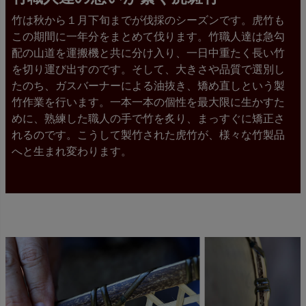
竹は秋から１月下旬までが伐採のシーズンです。虎竹も
この期間に一年分をまとめて伐ります。竹職人達は急勾
配の山道を運搬機と共に分け入り、一日中重たく長い竹
を切り運び出すのです。そして、大きさや品質で選別し
たのち、ガスバーナーによる油抜き、矯め直しという製
竹作業を行います。一本一本の個性を最大限に生かすた
めに、熟練した職人の手で竹を炙り、まっすぐに矯正さ
れるのです。こうして製竹された虎竹が、様々な竹製品
へと生まれ変わります。