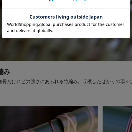
編み
無骨だけれど力強さにあふれる竹編み。収穫したばかりの瑞々