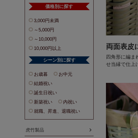
価格別に探す
3,000円未満
～5,000円
～10,000円
両面表皮
10,000円以上
四角形に編ま
シーン別に探す
せ当縁で仕上
お歳暮
お中元
結婚祝い
誕生日祝い
新築祝い
内祝い
就職、昇進、退職祝い
虎竹製品