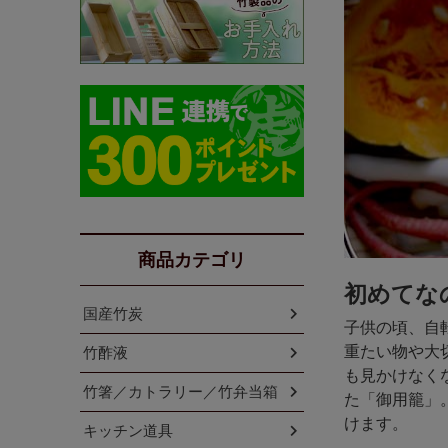
商品カテゴリ
初めてな
国産竹炭
子供の頃、自
重たい物や大
竹酢液
も見かけなく
竹箸／カトラリー／竹弁当箱
た「御用籠」
けます。
キッチン道具