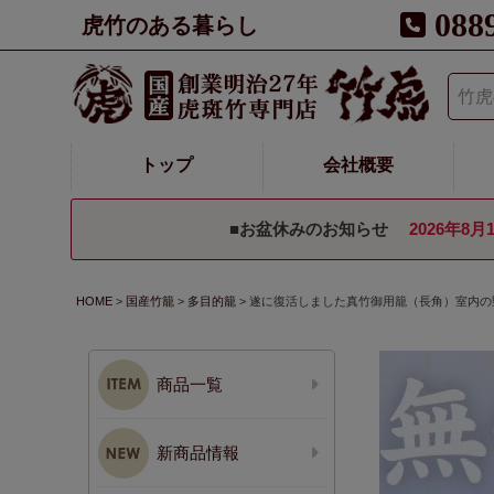
088
虎竹のある暮らし
トップ
会社概要
■お盆休みのお知らせ
2026年8月
HOME
国産竹籠
多目的籠
遂に復活しました真竹御用籠（長角）室内の
商品一覧
新商品情報