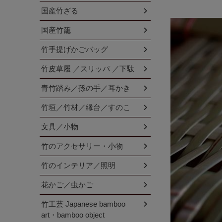
国産竹ざる
国産竹籠
竹手提げかごバッグ
竹皮草履 ／スリッパ ／下駄
青竹踏み／孫の手／耳かき
竹垣／竹材／縁台／すのこ
文具／小物
竹のアクセサリー・小物
竹のインテリア／照明
花かご／虫かご
竹工芸 Japanese bamboo
art・bamboo object